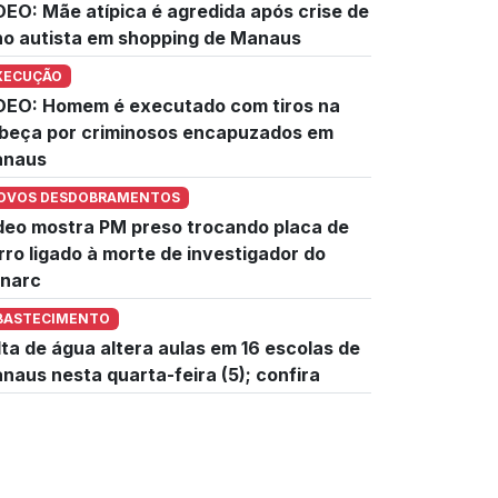
DEO: Mãe atípica é agredida após crise de
lho autista em shopping de Manaus
XECUÇÃO
DEO: Homem é executado com tiros na
beça por criminosos encapuzados em
naus
OVOS DESDOBRAMENTOS
deo mostra PM preso trocando placa de
rro ligado à morte de investigador do
narc
BASTECIMENTO
lta de água altera aulas em 16 escolas de
naus nesta quarta-feira (5); confira