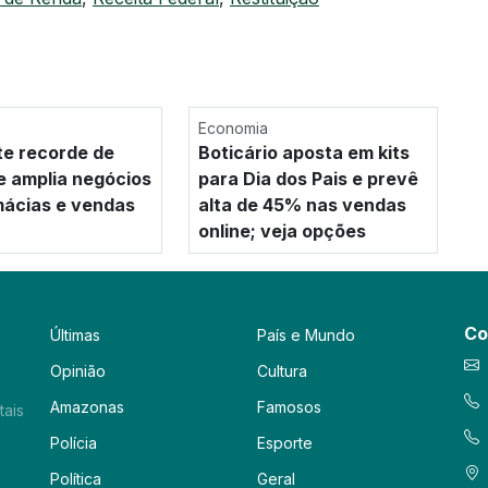
Economia
te recorde de
Boticário aposta em kits
 e amplia negócios
para Dia dos Pais e prevê
ácias e vendas
alta de 45% nas vendas
online; veja opções
Co
Últimas
País e Mundo
Opinião
Cultura
Amazonas
Famosos
tais
Polícia
Esporte
Política
Geral