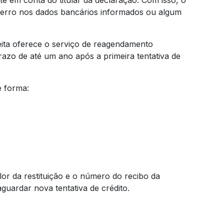
e em conta do titular da declaração. Com isso, o
 erro nos dados bancários informados ou algum
eita oferece o serviço de reagendamento
prazo de até um ano após a primeira tentativa de
e forma:
lor da restituição e o número do recibo da
uardar nova tentativa de crédito.