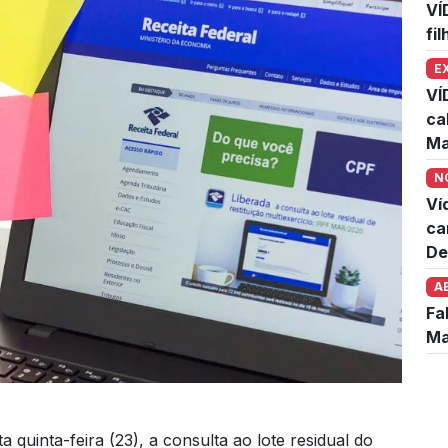
VÍ
fi
E
VÍ
ca
Ma
N
Ví
ca
De
A
Fa
Ma
a quinta-feira (23), a consulta ao lote residual do