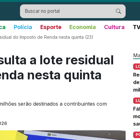
ica
Polícia
Esporte
Economia
Cultura
TV
esidual do Imposto de Renda nesta quinta (23)
Ma
ulta a lote residual
L
nda nesta quinta
Re
de
mi
L
milhões serão destinados a contribuintes com
Fá
mo
2026
sa
P