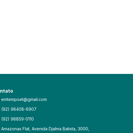
ntato
emtempoet@gmail.com
(92) 98408-6907
(92) 98859-0110
Amazonas Flat, Avenida Djalma Batista, 3000,