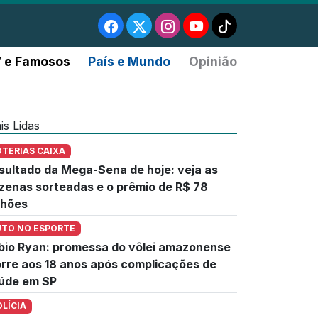
 e Famosos
País e Mundo
Opinião
is Lidas
OTERIAS CAIXA
sultado da Mega-Sena de hoje: veja as
zenas sorteadas e o prêmio de R$ 78
lhões
UTO NO ESPORTE
bio Ryan: promessa do vôlei amazonense
rre aos 18 anos após complicações de
úde em SP
OLÍCIA