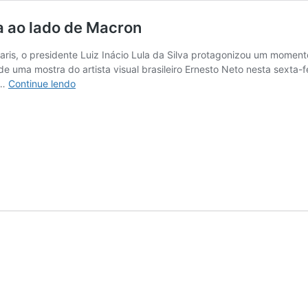
a ao lado de Macron
aris, o presidente Luiz Inácio Lula da Silva protagonizou um mome
de uma mostra do artista visual brasileiro Ernesto Neto nesta sexta-f
Lula
 …
Continue lendo
tenta
imitar
movimento
de
acrobata
ao
lado
de
Macron