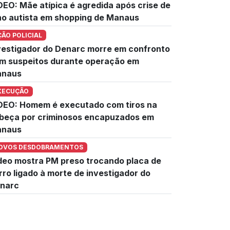
DEO: Mãe atípica é agredida após crise de
lho autista em shopping de Manaus
ÇÃO POLICIAL
vestigador do Denarc morre em confronto
m suspeitos durante operação em
naus
XECUÇÃO
DEO: Homem é executado com tiros na
beça por criminosos encapuzados em
naus
OVOS DESDOBRAMENTOS
deo mostra PM preso trocando placa de
rro ligado à morte de investigador do
narc