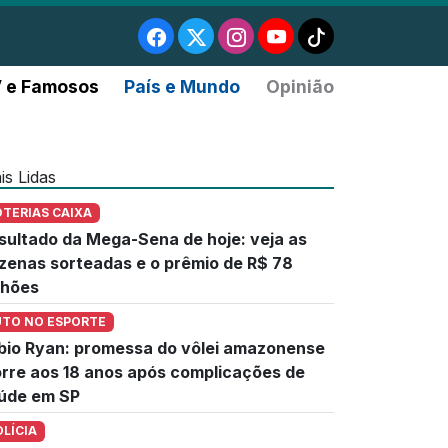
 e Famosos
País e Mundo
Opinião
is Lidas
OTERIAS CAIXA
sultado da Mega-Sena de hoje: veja as
zenas sorteadas e o prêmio de R$ 78
lhões
UTO NO ESPORTE
bio Ryan: promessa do vôlei amazonense
rre aos 18 anos após complicações de
úde em SP
OLÍCIA