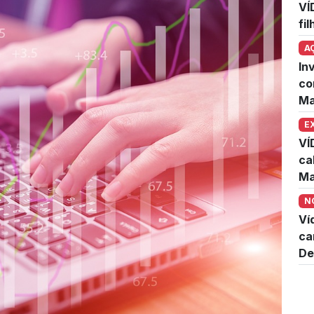
VÍ
fi
A
In
co
Ma
E
VÍ
ca
Ma
N
Ví
ca
De