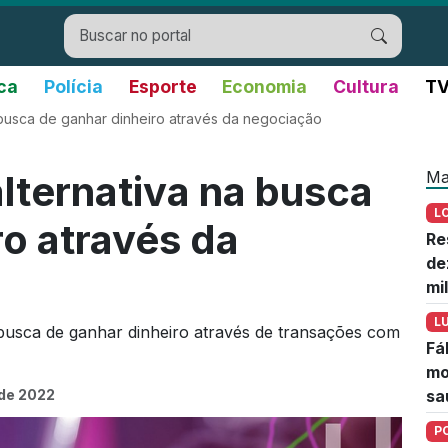
ica
Polícia
Esporte
Economia
Cultura
TV
busca de ganhar dinheiro através da negociação
Ma
ternativa na busca
L
ro através da
Re
de
mi
L
sca de ganhar dinheiro através de transações com
Fá
mo
de 2022
sa
P