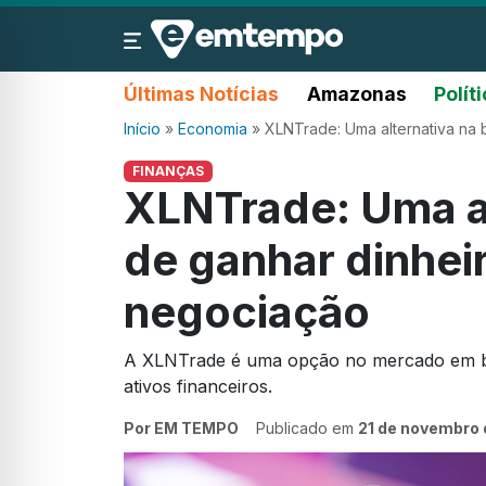
Últimas Notícias
Amazonas
Polít
Início
»
Economia
»
XLNTrade: Uma alternativa na 
FINANÇAS
XLNTrade: Uma al
de ganhar dinhei
negociação
A XLNTrade é uma opção no mercado em bu
ativos financeiros.
Por EM TEMPO
Publicado em
21 de novembro 