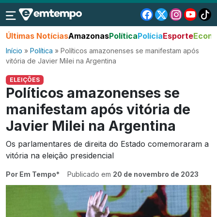
Últimas Notícias
Amazonas
Política
Polícia
Esporte
Econo
Início
»
Política
»
Políticos amazonenses se manifestam após
vitória de Javier Milei na Argentina
ELEIÇÕES
Políticos amazonenses se
manifestam após vitória de
Javier Milei na Argentina
Os parlamentares de direita do Estado comemoraram a
vitória na eleição presidencial
Por Em Tempo*
Publicado em
20 de novembro de 2023