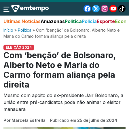
Últimas Notícias
Amazonas
Política
Polícia
Esporte
Econo
Início
»
Política
»
Com ‘benção’ de Bolsonaro, Alberto Neto e
Maria do Carmo formam aliança pela direita
ELEIÇÃO 2024
Com ‘benção’ de Bolsonaro,
Alberto Neto e Maria do
Carmo formam aliança pela
direita
Mesmo com apoito do ex-presidente Jair Bolsonaro, a
união entre pré-candidatos pode não animar o eleitor
manauara
Por Marcela Estrella
Publicado em
25 de julho de 2024