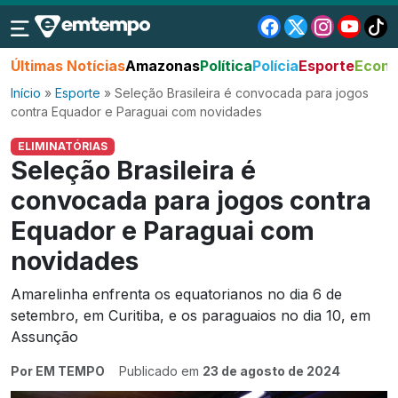
Últimas Notícias
Amazonas
Política
Polícia
Esporte
Econo
Início
»
Esporte
»
Seleção Brasileira é convocada para jogos
contra Equador e Paraguai com novidades
ELIMINATÓRIAS
Seleção Brasileira é
convocada para jogos contra
Equador e Paraguai com
novidades
Amarelinha enfrenta os equatorianos no dia 6 de
setembro, em Curitiba, e os paraguaios no dia 10, em
Assunção
Por EM TEMPO
Publicado em
23 de agosto de 2024