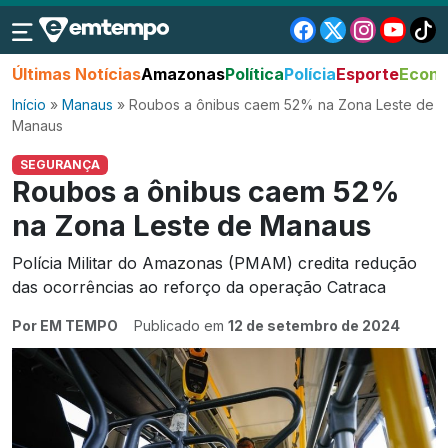
Últimas Notícias
Amazonas
Política
Polícia
Esporte
Econo
Início
»
Manaus
»
Roubos a ônibus caem 52% na Zona Leste de
Manaus
SEGURANÇA
Roubos a ônibus caem 52%
na Zona Leste de Manaus
Polícia Militar do Amazonas (PMAM) credita redução
das ocorrências ao reforço da operação Catraca
Por EM TEMPO
Publicado em
12 de setembro de 2024