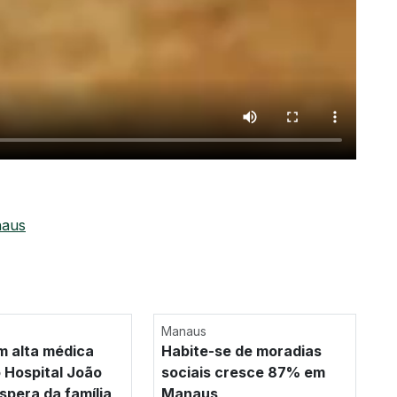
aus
Manaus
m alta médica
Habite-se de moradias
 Hospital João
sociais cresce 87% em
spera da família
Manaus