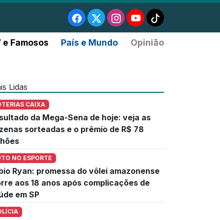
 e Famosos
País e Mundo
Opinião
is Lidas
OTERIAS CAIXA
sultado da Mega-Sena de hoje: veja as
zenas sorteadas e o prêmio de R$ 78
lhões
UTO NO ESPORTE
bio Ryan: promessa do vôlei amazonense
rre aos 18 anos após complicações de
úde em SP
OLÍCIA