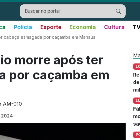
ica
Polícia
Esporte
Economia
Cultura
TV
 ter cabeça esmagada por caçamba em Manaus
Ma
io morre após ter
L
a por caçamba em
Re
de
mi
L
ia AM-010
Fá
e 2024
mo
sa
P