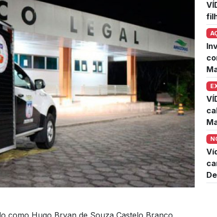
VÍ
fi
A
In
co
Ma
E
VÍ
ca
Ma
N
Ví
ca
De
ado como Hugo Bryan de Souza Castelo Branco,