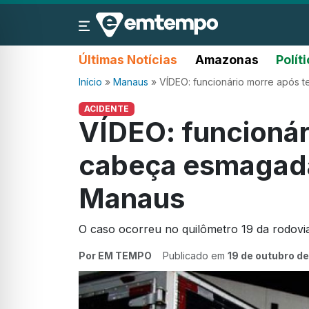
Últimas Notícias
Amazonas
Polít
Início
»
Manaus
»
VÍDEO: funcionário morre após
ACIDENTE
VÍDEO: funcionár
cabeça esmagad
Manaus
O caso ocorreu no quilômetro 19 da rodov
Por EM TEMPO
Publicado em
19 de outubro d