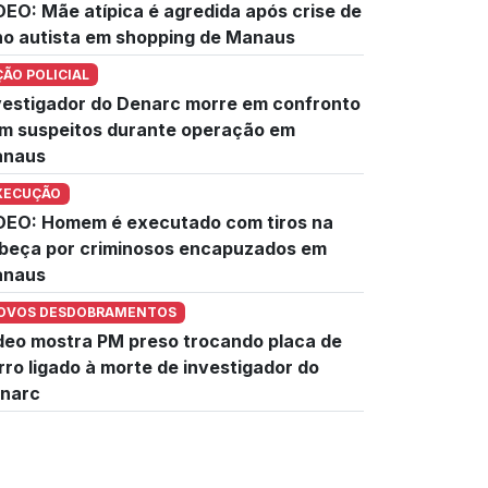
DEO: Mãe atípica é agredida após crise de
lho autista em shopping de Manaus
ÇÃO POLICIAL
vestigador do Denarc morre em confronto
m suspeitos durante operação em
naus
XECUÇÃO
DEO: Homem é executado com tiros na
beça por criminosos encapuzados em
naus
OVOS DESDOBRAMENTOS
deo mostra PM preso trocando placa de
rro ligado à morte de investigador do
narc