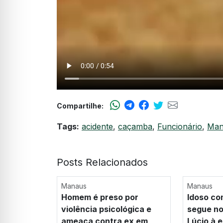
Compartilhe:
Tags:
acidente
,
caçamba
,
Funcionário
,
Man
Posts Relacionados
Manaus
Manaus
Homem é preso por
Idoso co
violência psicológica e
segue no
ameaça contra ex em
Lúcio à e