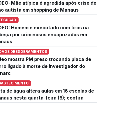
DEO: Mãe atípica é agredida após crise de
lho autista em shopping de Manaus
XECUÇÃO
DEO: Homem é executado com tiros na
beça por criminosos encapuzados em
naus
OVOS DESDOBRAMENTOS
deo mostra PM preso trocando placa de
rro ligado à morte de investigador do
narc
BASTECIMENTO
lta de água altera aulas em 16 escolas de
naus nesta quarta-feira (5); confira