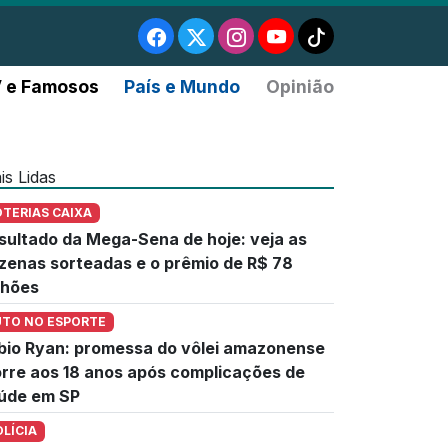
 e Famosos
País e Mundo
Opinião
is Lidas
OTERIAS CAIXA
sultado da Mega-Sena de hoje: veja as
zenas sorteadas e o prêmio de R$ 78
lhões
UTO NO ESPORTE
bio Ryan: promessa do vôlei amazonense
rre aos 18 anos após complicações de
úde em SP
OLÍCIA