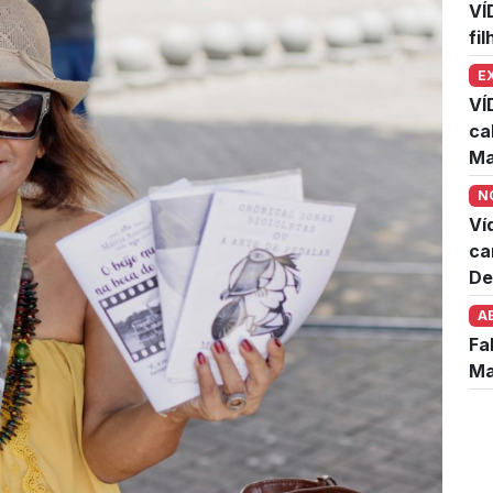
VÍ
fi
E
VÍ
ca
Ma
N
Ví
ca
De
A
Fa
Ma