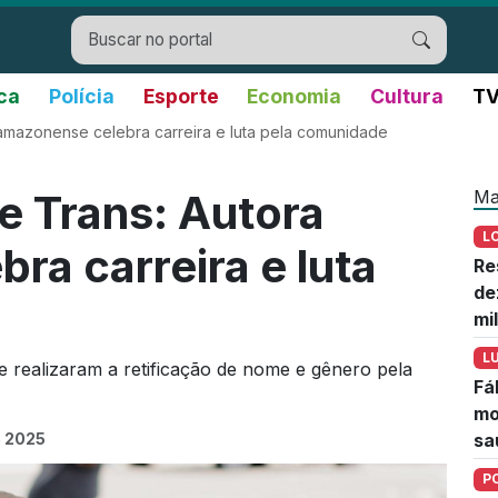
ica
Polícia
Esporte
Economia
Cultura
TV
a amazonense celebra carreira e luta pela comunidade
Ma
de Trans: Autora
L
ra carreira e luta
Re
de
mi
L
e realizaram a retificação de nome e gênero pela
Fá
mo
e 2025
sa
P