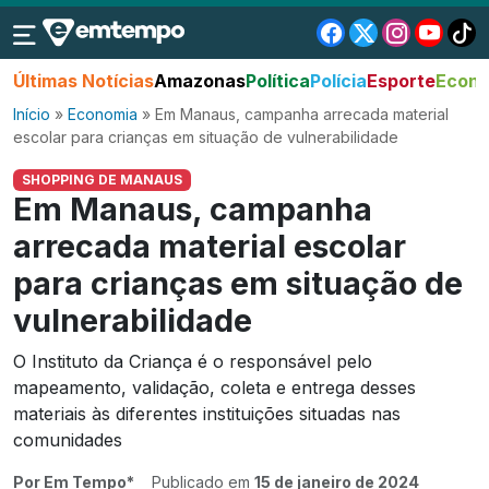
Últimas Notícias
Amazonas
Política
Polícia
Esporte
Econo
Início
»
Economia
»
Em Manaus, campanha arrecada material
escolar para crianças em situação de vulnerabilidade
SHOPPING DE MANAUS
Em Manaus, campanha
arrecada material escolar
para crianças em situação de
vulnerabilidade
O Instituto da Criança é o responsável pelo
mapeamento, validação, coleta e entrega desses
materiais às diferentes instituições situadas nas
comunidades
Por Em Tempo*
Publicado em
15 de janeiro de 2024