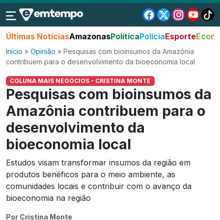
Últimas Notícias
Amazonas
Política
Polícia
Esporte
Econo
Início
»
Opinião
»
Pesquisas com bioinsumos da Amazônia
contribuem para o desenvolvimento da bioeconomia local
COLUNA MAIS NEGÓCIOS - CRISTINA MONTE
Pesquisas com bioinsumos da
Amazônia contribuem para o
desenvolvimento da
bioeconomia local
Estudos visam transformar insumos da região em
produtos benéficos para o meio ambiente, as
comunidades locais e contribuir com o avanço da
bioeconomia na região
Por Cristina Monte