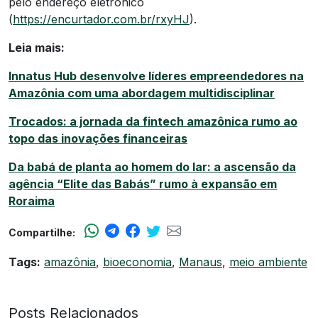
pelo endereço eletrônico
(
https://encurtador.com.br/rxyHJ
).
Leia mais:
Innatus Hub desenvolve líderes empreendedores na
Amazônia com uma abordagem multidisciplinar
Trocados: a jornada da fintech amazônica rumo ao
topo das inovações financeiras
Da babá de planta ao homem do lar: a ascensão da
agência “Elite das Babás” rumo à expansão em
Roraima
Compartilhe:
Tags:
amazônia
,
bioeconomia
,
Manaus
,
meio ambiente
Posts Relacionados