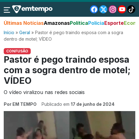
Últimas Notícias
Amazonas
Política
Polícia
Esporte
Econo
Início
»
Geral
»
Pastor é pego traindo esposa com a sogra
dentro de motel; VÍDEO
CONFUSÃO
Pastor é pego traindo esposa
com a sogra dentro de motel;
VÍDEO
O vídeo viralizou nas redes sociais
Por EM TEMPO
Publicado em
17 de junho de 2024