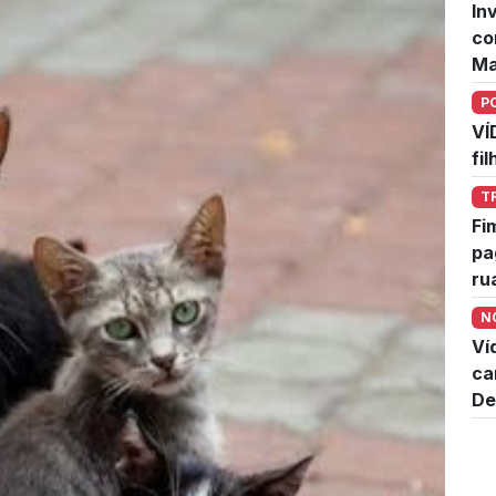
In
co
Ma
P
VÍ
fi
T
Fi
pa
ru
N
Ví
ca
De