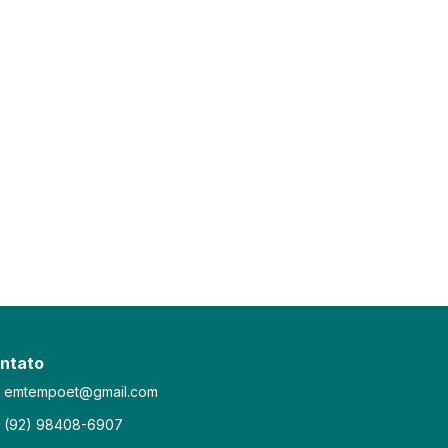
ntato
emtempoet@gmail.com
(92) 98408-6907