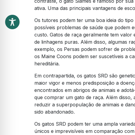
contraste, o gato Siamês é famoso por sua 
ativa. Uma das principais vantagens de escol
Os tutores podem ter uma boa ideia do tipo
possíveis problemas de saúde que podem es
custo. Gatos de raça geralmente tem valor
de linhagens puras. Além disso, algumas ra
exemplo, os Persas podem sofrer de proble
os Maine Coons podem ser suscetíveis a ca
hereditária.
Em contrapartida, os gatos SRD são geneti
maior vigor e menos predisposição a doença
encontrados em abrigos de animais e adotá-
que comprar um gato de raça. Além disso, 
reduzir a superpopulação de animais e da
sido abandonado.
Os gatos SRD podem ter uma ampla varieda
únicos e imprevisíveis em comparação com s