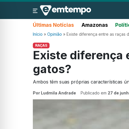
Últimas Notícias
Amazonas
Polít
Início
»
Opinião
»
Existe diferença entre as raças 
RAÇAS
Existe diferença 
gatos?
Ambos têm suas próprias características ún
Por Ludmila Andrade
Publicado em
27 de jun