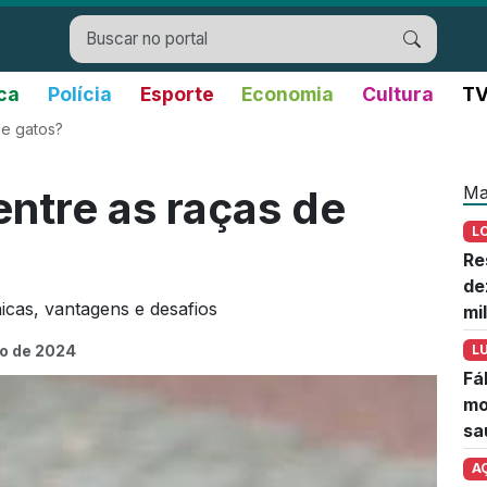
ica
Polícia
Esporte
Economia
Cultura
TV
de gatos?
Ma
entre as raças de
L
Re
de
icas, vantagens e desafios
mi
ho de 2024
L
Fá
mo
sa
A