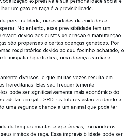
vocalização expressiva e sua personalidade social e
her um gato de raça é a previsibilidade.
 de personalidade, necessidades de cuidados e
perar. No entanto, essa previsibilidade tem um
 elevado devido aos custos de criação e manutenção
ças são propensas a certas doenças genéticas. Por
mas respiratórios devido ao seu focinho achatado, e
rdiomiopatia hipertrófica, uma doença cardíaca
camente diversos, o que muitas vezes resulta em
s hereditárias. Eles são frequentemente
los pode ser significativamente mais econômico do
ao adotar um gato SRD, os tutores estão ajudando a
ndo uma segunda chance a um animal que pode ter
de de temperamentos e aparências, tornando-os
eus irmãos de raça. Essa imprevisibilidade pode ser