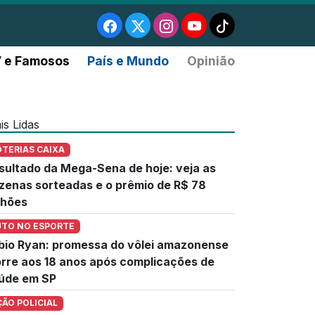
 e Famosos
País e Mundo
Opinião
is Lidas
OTERIAS CAIXA
sultado da Mega-Sena de hoje: veja as
zenas sorteadas e o prêmio de R$ 78
lhões
UTO NO ESPORTE
bio Ryan: promessa do vôlei amazonense
rre aos 18 anos após complicações de
úde em SP
ÇÃO POLICIAL