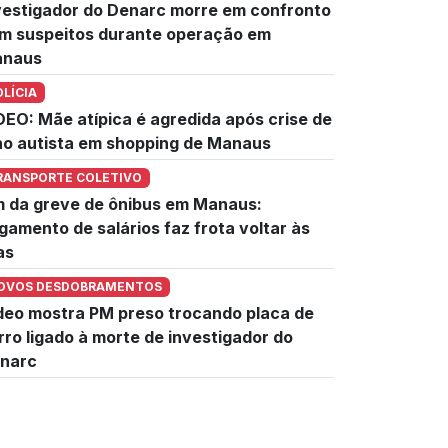
vestigador do Denarc morre em confronto
m suspeitos durante operação em
naus
OLÍCIA
DEO: Mãe atípica é agredida após crise de
lho autista em shopping de Manaus
RANSPORTE COLETIVO
m da greve de ônibus em Manaus:
gamento de salários faz frota voltar às
as
OVOS DESDOBRAMENTOS
deo mostra PM preso trocando placa de
rro ligado à morte de investigador do
narc