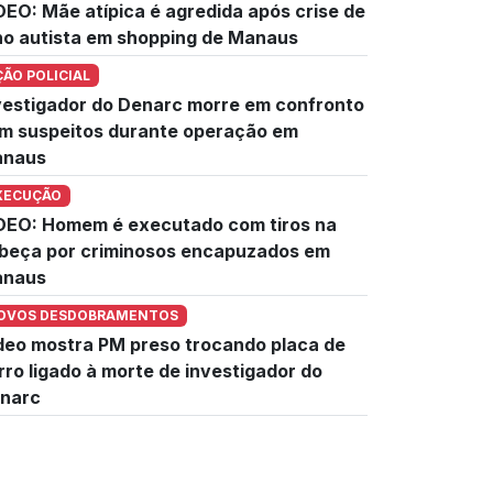
DEO: Mãe atípica é agredida após crise de
lho autista em shopping de Manaus
ÇÃO POLICIAL
vestigador do Denarc morre em confronto
m suspeitos durante operação em
naus
XECUÇÃO
DEO: Homem é executado com tiros na
beça por criminosos encapuzados em
naus
OVOS DESDOBRAMENTOS
deo mostra PM preso trocando placa de
rro ligado à morte de investigador do
narc