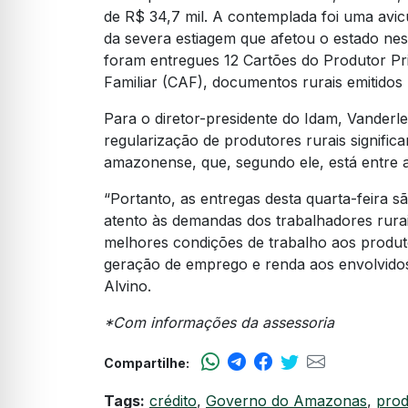
de R$ 34,7 mil. A contemplada foi uma avicu
da severa estiagem que afetou o estado nest
foram entregues 12 Cartões do Produtor Pr
Familiar (CAF), documentos rurais emitidos p
Para o diretor-presidente do Idam, Vanderlei 
regularização de produtores rurais signific
amazonense, que, segundo ele, está entre a
“Portanto, as entregas desta quarta-feira
atento às demandas dos trabalhadores rurai
melhores condições de trabalho aos produt
geração de emprego e renda aos envolvidos
Alvino.
*Com informações da assessoria
Compartilhe:
Tags:
crédito
,
Governo do Amazonas
,
prod