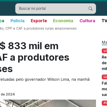
ica
Polícia
Esporte
Economia
Cultura
TV
ito, CPP e CAF a produtores rurais amazonenses
Ma
$ 833 mil em
L
AF a produtores
Re
de
ses
mi
L
 efetuadas pelo governador Wilson Lima, na manhã
Fá
mo
 de 2024
sa
P