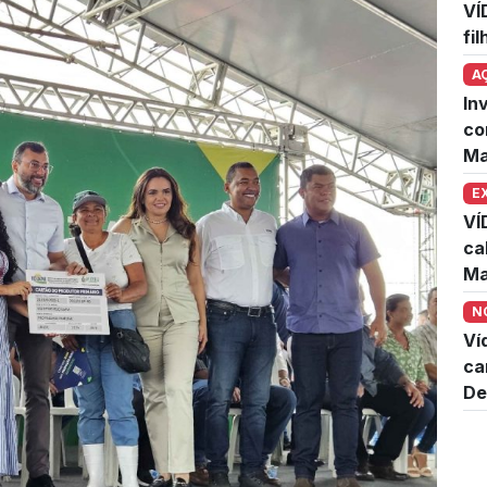
VÍ
fi
A
In
co
Ma
E
VÍ
ca
Ma
N
Ví
ca
De