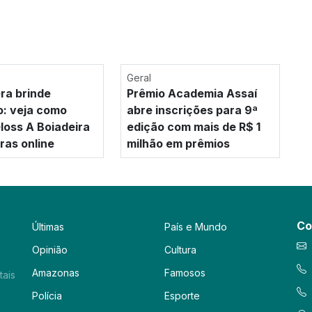
Geral
era brinde
Prêmio Academia Assaí
o: veja como
abre inscrições para 9ª
loss A Boiadeira
edição com mais de R$ 1
as online
milhão em prêmios
Co
Últimas
País e Mundo
Opinião
Cultura
Amazonas
Famosos
tais
Polícia
Esporte