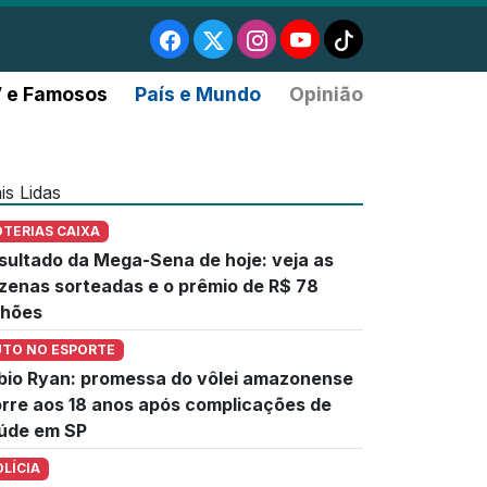
 e Famosos
País e Mundo
Opinião
is Lidas
OTERIAS CAIXA
sultado da Mega-Sena de hoje: veja as
zenas sorteadas e o prêmio de R$ 78
lhões
UTO NO ESPORTE
bio Ryan: promessa do vôlei amazonense
rre aos 18 anos após complicações de
úde em SP
OLÍCIA