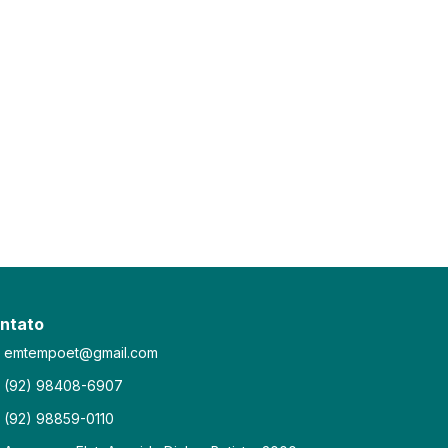
ntato
emtempoet@gmail.com
(92) 98408-6907
(92) 98859-0110