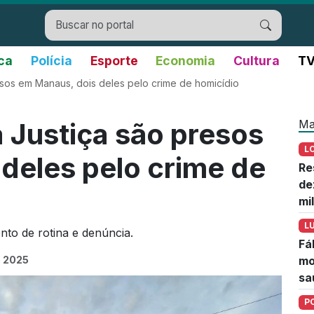
ica
Polícia
Esporte
Economia
Cultura
TV
esos em Manaus, dois deles pelo crime de homicídio
Ma
a Justiça são presos
L
deles pelo crime de
Re
de
mi
L
to de rotina e denúncia.
Fá
e 2025
mo
sa
P