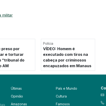
a militar
Polícia
 preso por
VÍDEO: Homem é
ar e torturar
executado com tiros na
 “tribunal do
cabeça por criminosos
no AM
encapuzados em Manaus
Co
Últimas
País e Mundo
Opinião
Cultura
Amazonas
Famosos
tais