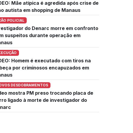
DEO: Mãe atípica é agredida após crise de
lho autista em shopping de Manaus
ÇÃO POLICIAL
vestigador do Denarc morre em confronto
m suspeitos durante operação em
naus
XECUÇÃO
DEO: Homem é executado com tiros na
beça por criminosos encapuzados em
naus
OVOS DESDOBRAMENTOS
deo mostra PM preso trocando placa de
rro ligado à morte de investigador do
narc