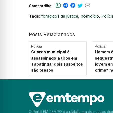
Compartilhe:
Tags:
foragidos da justiça
,
homicídio
,
Políci
Posts Relacionados
Polícia
Polícia
Guarda municipal é
Homem é
assassinado a tiros em
sequestr
Tabatinga; dois suspeitos
jovem em
são presos
crime” 
O Portal EM TEMPO é a plataforma de notícias digi