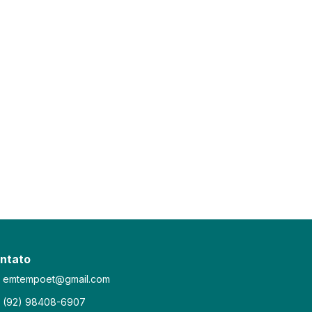
ntato
emtempoet@gmail.com
(92) 98408-6907