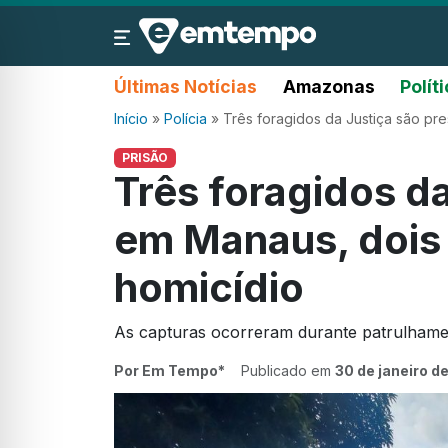
Últimas Notícias
Amazonas
Polít
Início
»
Polícia
»
Três foragidos da Justiça são pr
PRISÃO
Três foragidos d
em Manaus, dois 
homicídio
As capturas ocorreram durante patrulhamen
Por Em Tempo*
Publicado em
30 de janeiro d