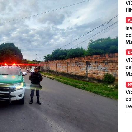
VÍ
fi
A
In
co
Ma
E
VÍ
ca
Ma
N
Ví
ca
De