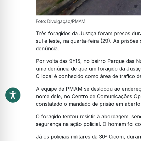
Foto: Divulgação/PMAM
Três foragidos da Justiça foram presos dur
sul e leste, na quarta-feira (29). As prisõ
denúncia.
Por volta das 9h15, no bairro Parque das Na
uma denúncia de que um foragido da Justiça
O local é conhecido como área de tráfico d
A equipe da PMAM se deslocou ao endereço
nome dele, no Centro de Comunicações Opera
constatado o mandado de prisão em aberto 
O foragido tentou resistir à abordagem, se
segurança na ação policial. O homem foi con
Já os policiais militares da 30ª Cicom, dur