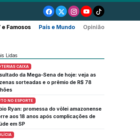
 e Famosos
País e Mundo
Opinião
is Lidas
OTERIAS CAIXA
sultado da Mega-Sena de hoje: veja as
zenas sorteadas e o prêmio de R$ 78
lhões
UTO NO ESPORTE
bio Ryan: promessa do vôlei amazonense
rre aos 18 anos após complicações de
úde em SP
OLÍCIA