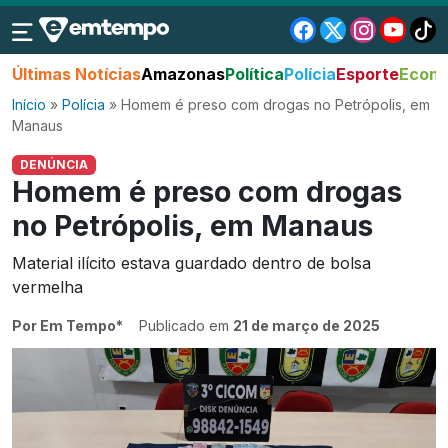
Últimas Notícias
Amazonas
Política
Polícia
Esporte
Econo
Início
»
Polícia
»
Homem é preso com drogas no Petrópolis, em
Manaus
DENÚNCIA
Homem é preso com drogas
no Petrópolis, em Manaus
Material ilícito estava guardado dentro de bolsa
vermelha
Por Em Tempo*
Publicado em
21 de março de 2025