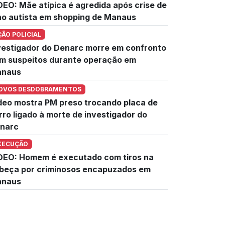
DEO: Mãe atípica é agredida após crise de
lho autista em shopping de Manaus
ÇÃO POLICIAL
vestigador do Denarc morre em confronto
m suspeitos durante operação em
naus
OVOS DESDOBRAMENTOS
deo mostra PM preso trocando placa de
rro ligado à morte de investigador do
narc
XECUÇÃO
DEO: Homem é executado com tiros na
beça por criminosos encapuzados em
naus