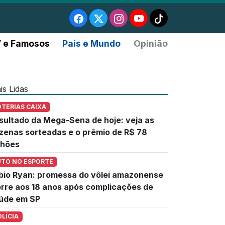
 e Famosos
País e Mundo
Opinião
is Lidas
OTERIAS CAIXA
sultado da Mega-Sena de hoje: veja as
zenas sorteadas e o prêmio de R$ 78
lhões
UTO NO ESPORTE
bio Ryan: promessa do vôlei amazonense
rre aos 18 anos após complicações de
úde em SP
OLÍCIA