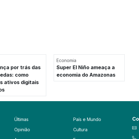
Economia
nça por trás das
Super El Niño ameaça a
oedas: como
economia do Amazonas
 ativos digitais
os
Co
Últimas
País e Mundo
Opinião
Cultura