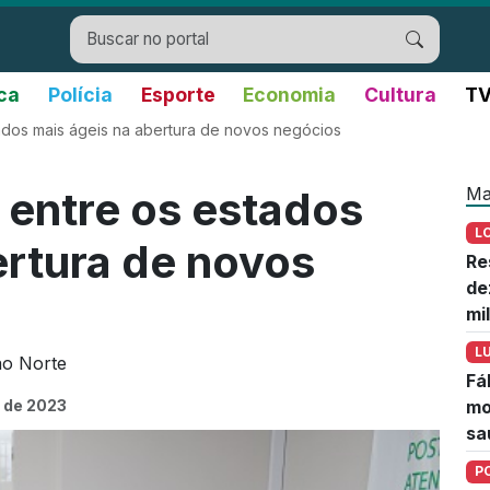
ica
Polícia
Esporte
Economia
Cultura
TV
dos mais ágeis na abertura de novos negócios
Ma
entre os estados
L
ertura de novos
Re
de
mi
L
ão Norte
Fá
 de 2023
mo
sa
P