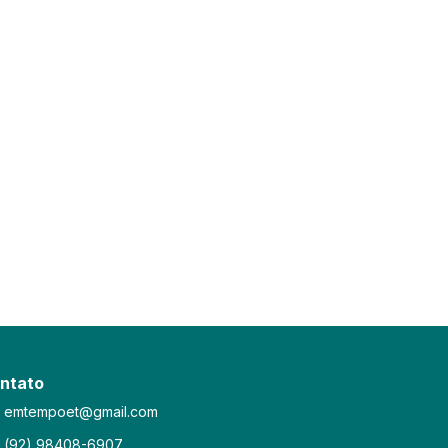
ntato
emtempoet@gmail.com
(92) 98408-6907