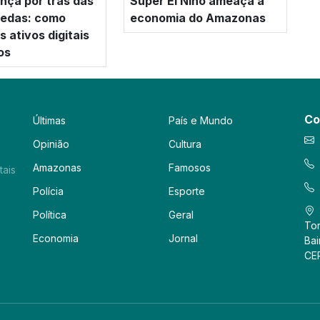
nça por trás das
Super El Niño ameaça a
oedas: como
economia do Amazonas
 ativos digitais
os
Co
Últimas
País e Mundo
Opinião
Cultura
Amazonas
Famosos
tais
Polícia
Esporte
Política
Geral
Tor
Economia
Jornal
Bai
CE