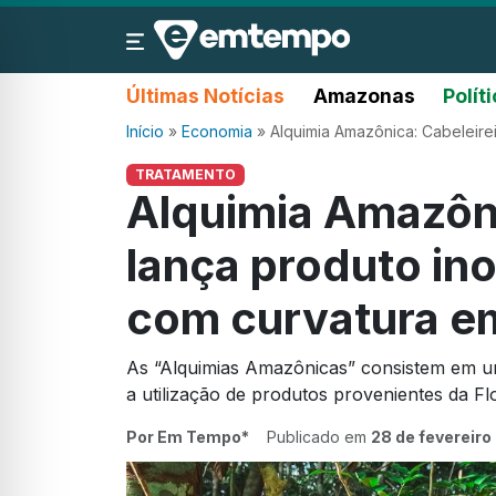
Últimas Notícias
Amazonas
Polít
Início
»
Economia
»
Alquimia Amazônica: Cabeleire
TRATAMENTO
Alquimia Amazôni
lança produto in
com curvatura 
As “Alquimias Amazônicas” consistem em um
a utilização de produtos provenientes da F
Por Em Tempo*
Publicado em
28 de fevereiro