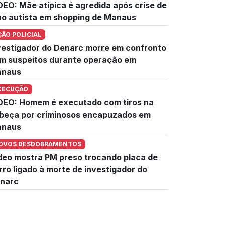
DEO: Mãe atípica é agredida após crise de
lho autista em shopping de Manaus
ÇÃO POLICIAL
vestigador do Denarc morre em confronto
m suspeitos durante operação em
naus
XECUÇÃO
DEO: Homem é executado com tiros na
beça por criminosos encapuzados em
naus
OVOS DESDOBRAMENTOS
deo mostra PM preso trocando placa de
rro ligado à morte de investigador do
narc