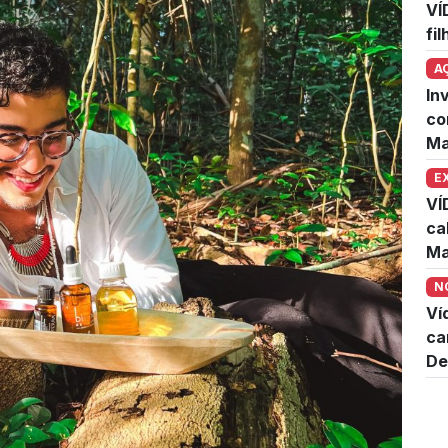
VÍ
fi
A
In
co
Ma
E
VÍ
ca
Ma
N
Ví
ca
De