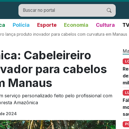
ica
Polícia
Esporte
Economia
Cultura
TV
iro lança produto inovador para cabelos com curvatura em Manaus
Ma
ca: Cabeleireiro
L
ovador para cabelos
Re
de
em Manaus
mi
L
 serviço personalizado feito pelo profissional com
Fá
loresta Amazônica
mo
 de 2024
sa
P