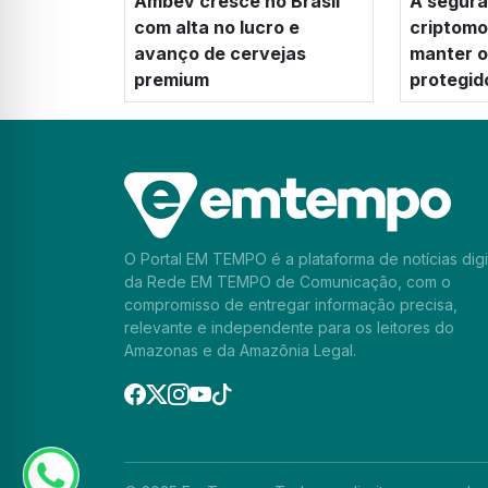
Ambev cresce no Brasil
A segura
com alta no lucro e
criptom
avanço de cervejas
manter os
premium
protegid
O Portal EM TEMPO é a plataforma de notícias digi
da Rede EM TEMPO de Comunicação, com o
compromisso de entregar informação precisa,
relevante e independente para os leitores do
Amazonas e da Amazônia Legal.