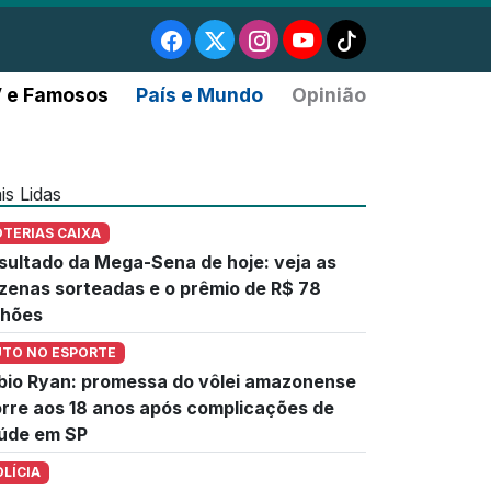
 e Famosos
País e Mundo
Opinião
is Lidas
OTERIAS CAIXA
sultado da Mega-Sena de hoje: veja as
zenas sorteadas e o prêmio de R$ 78
lhões
UTO NO ESPORTE
bio Ryan: promessa do vôlei amazonense
rre aos 18 anos após complicações de
úde em SP
OLÍCIA