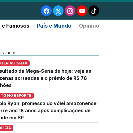
 e Famosos
País e Mundo
Opinião
is Lidas
OTERIAS CAIXA
sultado da Mega-Sena de hoje: veja as
zenas sorteadas e o prêmio de R$ 78
lhões
UTO NO ESPORTE
bio Ryan: promessa do vôlei amazonense
rre aos 18 anos após complicações de
úde em SP
OLÍCIA