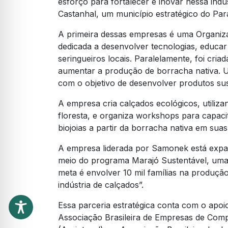
esforço para fortalecer e inovar nessa indú
Castanhal, um município estratégico do Pa
A primeira dessas empresas é uma Organiza
dedicada a desenvolver tecnologias, educar
seringueiros locais. Paralelamente, foi cri
aumentar a produção de borracha nativa.
com o objetivo de desenvolver produtos sust
A empresa cria calçados ecológicos, utiliza
floresta, e organiza workshops para capacit
biojoias a partir da borracha nativa em sua
A empresa liderada por Samonek está expa
meio do programa Marajó Sustentável, uma i
meta é envolver 10 mil famílias na produçã
indústria de calçados”.
Essa parceria estratégica conta com o apoio 
Associação Brasileira de Empresas de Com