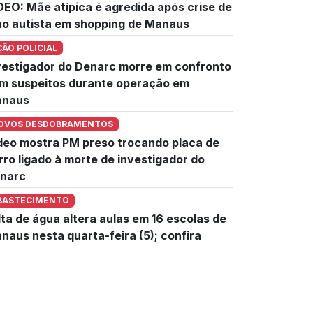
DEO: Mãe atípica é agredida após crise de
lho autista em shopping de Manaus
ÇÃO POLICIAL
vestigador do Denarc morre em confronto
m suspeitos durante operação em
naus
OVOS DESDOBRAMENTOS
deo mostra PM preso trocando placa de
rro ligado à morte de investigador do
narc
BASTECIMENTO
lta de água altera aulas em 16 escolas de
naus nesta quarta-feira (5); confira