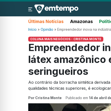
Últimas Notícias
Amazonas
Polít
Início
»
Opinião
»
Empreendedor inova na indústria
COLUNA MAIS NEGÓCIOS - CRISTINA MONTE
Empreendedor ino
látex amazônico 
seringueiros
Ao contrário da borracha sintética derivada
qualidades técnicas superiores, é ecologica
Por Cristina Monte
Publicado em
14 de abril 