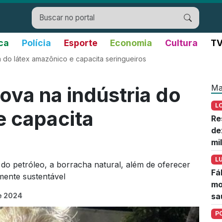
ica
Polícia
Esporte
Economia
Cultura
TV
 do látex amazônico e capacita seringueiros
Ma
va na indústria do
L
e capacita
Re
de
mi
L
 do petróleo, a borracha natural, além de oferecer
Fá
mente sustentável
mo
de 2024
sa
P