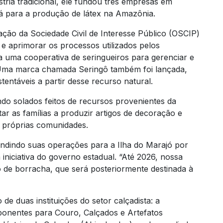
stria tradicional, ele fundou três empresas em
rá para a produção de látex na Amazônia.
ção da Sociedade Civil de Interesse Público (OSCIP)
 e aprimorar os processos utilizados pelos
ada uma cooperativa de seringueiros para gerenciar e
 Uma marca chamada Seringô também foi lançada,
entáveis a partir desse recurso natural.
ndo solados feitos de recursos provenientes da
ar as famílias a produzir artigos de decoração e
s próprias comunidades.
ndindo suas operações para a Ilha do Marajó por
niciativa do governo estadual. “Até 2026, nossa
o de borracha, que será posteriormente destinada à
de duas instituições do setor calçadista: a
ponentes para Couro, Calçados e Artefatos