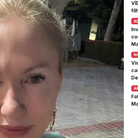
VÍ
fi
A
In
co
Ma
N
Ví
ca
De
A
Fa
Ma