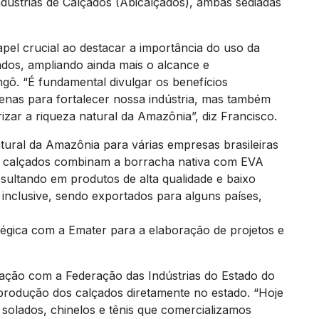
Indústrias de Calçados (Abicalçados), ambas sediadas
.
el crucial ao destacar a importância do uso da
dos, ampliando ainda mais o alcance e
gô. “É fundamental divulgar os benefícios
enas para fortalecer nossa indústria, mas também
izar a riqueza natural da Amazônia”, diz Francisco.
tural da Amazônia para várias empresas brasileiras
s calçados combinam a borracha nativa com EVA
esultando em produtos de alta qualidade e baixo
 inclusive, sendo exportados para alguns países,
tégica com a Emater para a elaboração de projetos e
ação com a Federação das Indústrias do Estado do
a produção dos calçados diretamente no estado. “Hoje
 solados, chinelos e tênis que comercializamos