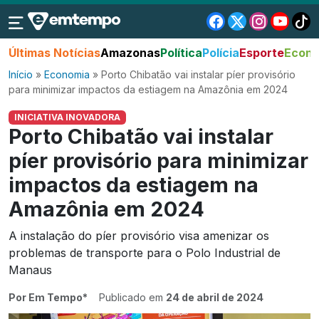
Últimas Notícias
Amazonas
Política
Polícia
Esporte
Econo
Início
»
Economia
»
Porto Chibatão vai instalar píer provisório
para minimizar impactos da estiagem na Amazônia em 2024
INICIATIVA INOVADORA
Porto Chibatão vai instalar
píer provisório para minimizar
impactos da estiagem na
Amazônia em 2024
A instalação do píer provisório visa amenizar os
problemas de transporte para o Polo Industrial de
Manaus
Por Em Tempo*
Publicado em
24 de abril de 2024