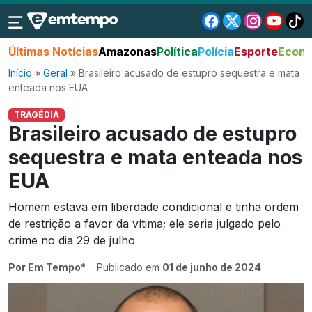
Últimas Notícias
Amazonas
Política
Polícia
Esporte
Econo
Início
»
Geral
»
Brasileiro acusado de estupro sequestra e mata
enteada nos EUA
TRAGÉDIA
Brasileiro acusado de estupro
sequestra e mata enteada nos
EUA
Homem estava em liberdade condicional e tinha ordem
de restrição a favor da vítima; ele seria julgado pelo
crime no dia 29 de julho
Por Em Tempo*
Publicado em
01 de junho de 2024