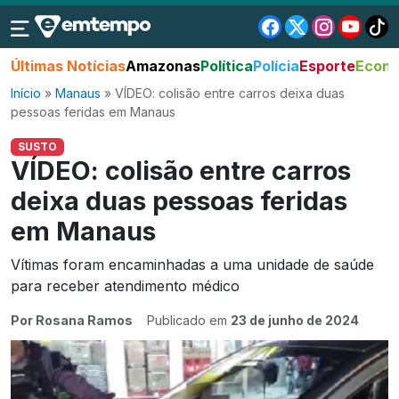
Últimas Notícias
Amazonas
Política
Polícia
Esporte
Econo
Início
»
Manaus
»
VÍDEO: colisão entre carros deixa duas
pessoas feridas em Manaus
SUSTO
VÍDEO: colisão entre carros
deixa duas pessoas feridas
em Manaus
Vítimas foram encaminhadas a uma unidade de saúde
para receber atendimento médico
Por Rosana Ramos
Publicado em
23 de junho de 2024