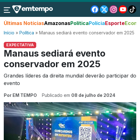
Últimas Notícias
Amazonas
Política
Polícia
Esporte
Econo
Início
»
Política
»
Manaus sediará evento conservador em 2025
EXPECTATIVA
Manaus sediará evento
conservador em 2025
Grandes líderes da direita mundial deverão participar do
evento
Por EM TEMPO
Publicado em
08 de julho de 2024