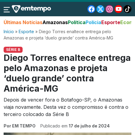
Últimas Notícias
Amazonas
Política
Polícia
Esporte
Econo
Início
»
Esporte
»
Diego Torres enaltece entrega pelo
Amazonas e projeta ‘duelo grande’ contra América-MG
SÉRIE B
Diego Torres enaltece entrega
pelo Amazonas e projeta
‘duelo grande’ contra
América-MG
Depois de vencer fora o Botafogo-SP, o Amazonas
viaja novamente. Desta vez o compromisso é contra o
terceiro colocado da Série B
Por EM TEMPO
Publicado em
17 de julho de 2024