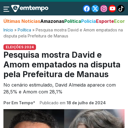
Últimas Notícias
Amazonas
Política
Polícia
Esporte
Econo
Início
»
Política
»
Pesquisa mostra David e Amom empatados na
disputa pela Prefeitura de Manaus
ELEIÇÕES 2024
Pesquisa mostra David e
Amom empatados na disputa
pela Prefeitura de Manaus
No cenário estimulado, David Almeida aparece com
28,5% e Amom com 28,1%
Por Em Tempo*
Publicado em
18 de julho de 2024