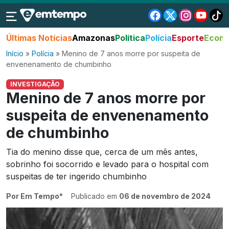
Últimas Notícias
Amazonas
Política
Polícia
Esporte
Econo
Início
»
Polícia
»
Menino de 7 anos morre por suspeita de
envenenamento de chumbinho
INVESTIGAÇÃO
Menino de 7 anos morre por
suspeita de envenenamento
de chumbinho
Tia do menino disse que, cerca de um mês antes,
sobrinho foi socorrido e levado para o hospital com
suspeitas de ter ingerido chumbinho
Por Em Tempo*
Publicado em
06 de novembro de 2024