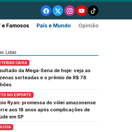
 e Famosos
País e Mundo
Opinião
is Lidas
OTERIAS CAIXA
sultado da Mega-Sena de hoje: veja as
zenas sorteadas e o prêmio de R$ 78
lhões
UTO NO ESPORTE
bio Ryan: promessa do vôlei amazonense
rre aos 18 anos após complicações de
úde em SP
OLÍCIA