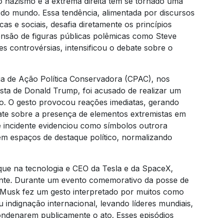
o nazismo e à extrema direita tem se tornado uma
do mundo. Essa tendência, alimentada por discursos
as e sociais, desafia diretamente os princípios
ensão de figuras públicas polêmicas como Steve
 controvérsias, intensificou o debate sobre o
ia de Ação Política Conservadora (CPAC), nos
sta de Donald Trump, foi acusado de realizar um
o. O gesto provocou reações imediatas, gerando
te sobre a presença de elementos extremistas em
 incidente evidenciou como símbolos outrora
 em espaços de destaque político, normalizando
que na tecnologia e CEO da Tesla e da SpaceX,
nte. Durante um evento comemorativo da posse de
Musk fez um gesto interpretado por muitos como
 indignação internacional, levando líderes mundiais,
ndenarem publicamente o ato. Esses episódios