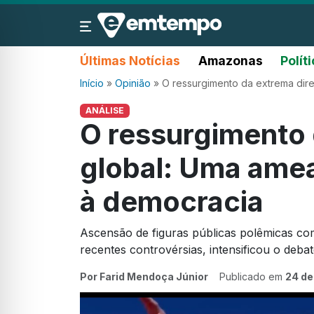
Últimas Notícias
Amazonas
Polít
Início
»
Opinião
»
O ressurgimento da extrema dir
ANÁLISE
O ressurgimento 
global: Uma ame
à democracia
Ascensão de figuras públicas polêmicas c
recentes controvérsias, intensificou o deba
Por Farid Mendoça Júnior
Publicado em
24 de