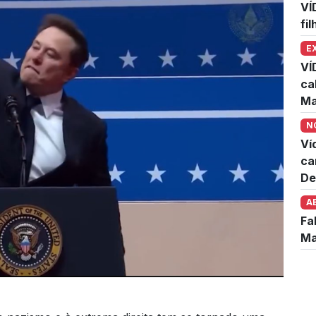
VÍ
fi
E
VÍ
ca
Ma
N
Ví
ca
De
A
Fa
Ma