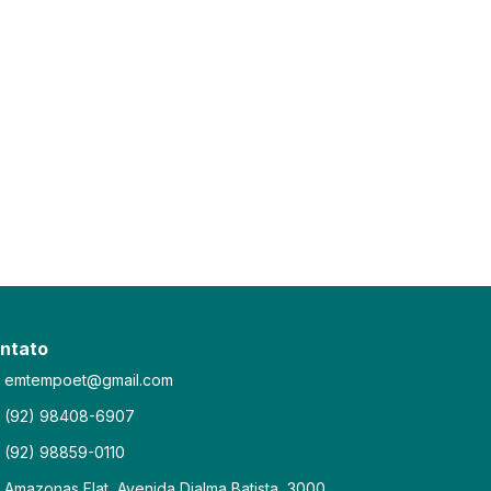
ntato
emtempoet@gmail.com
(92) 98408-6907
(92) 98859-0110
Amazonas Flat, Avenida Djalma Batista, 3000,