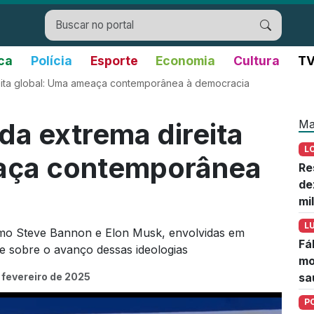
ica
Polícia
Esporte
Economia
Cultura
TV
eita global: Uma ameaça contemporânea à democracia
Ma
da extrema direita
L
aça contemporânea
Re
de
mi
L
omo Steve Bannon e Elon Musk, envolvidas em
Fá
te sobre o avanço dessas ideologias
mo
 fevereiro de 2025
sa
P