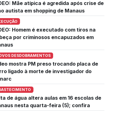
DEO: Mãe atípica é agredida após crise de
lho autista em shopping de Manaus
XECUÇÃO
DEO: Homem é executado com tiros na
beça por criminosos encapuzados em
naus
OVOS DESDOBRAMENTOS
deo mostra PM preso trocando placa de
rro ligado à morte de investigador do
narc
BASTECIMENTO
lta de água altera aulas em 16 escolas de
naus nesta quarta-feira (5); confira