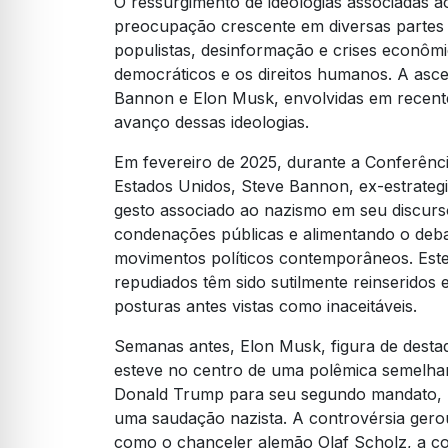
O ressurgimento de ideologias associadas a
preocupação crescente em diversas partes 
populistas, desinformação e crises econômic
democráticos e os direitos humanos. A asc
Bannon e Elon Musk, envolvidas em recentes
avanço dessas ideologias.
Em fevereiro de 2025, durante a Conferênc
Estados Unidos, Steve Bannon, ex-estrategi
gesto associado ao nazismo em seu discurs
condenações públicas e alimentando o deba
movimentos políticos contemporâneos. Este
repudiados têm sido sutilmente reinseridos
posturas antes vistas como inaceitáveis.
Semanas antes, Elon Musk, figura de desta
esteve no centro de uma polêmica semelha
Donald Trump para seu segundo mandato, 
uma saudação nazista. A controvérsia gerou
como o chanceler alemão Olaf Scholz, a co