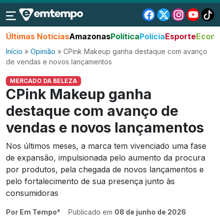
Últimas Notícias
Amazonas
Política
Polícia
Esporte
Econo
Início
»
Opinião
»
CPink Makeup ganha destaque com avanço
de vendas e novos lançamentos
MERCADO DA BELEZA
CPink Makeup ganha
destaque com avanço de
vendas e novos lançamentos
Nos últimos meses, a marca tem vivenciado uma fase
de expansão, impulsionada pelo aumento da procura
por produtos, pela chegada de novos lançamentos e
pelo fortalecimento de sua presença junto às
consumidoras
Por Em Tempo*
Publicado em
08 de junho de 2026