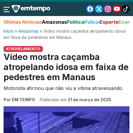
Últimas Notícias
Amazonas
Política
Polícia
Esporte
Econo
Início
»
Amazonas
»
Vídeo mostra caçamba atropelando idosa
em faixa de pedestres em Manaus
ATROPELAMENTO
Vídeo mostra caçamba
atropelando idosa em faixa de
pedestres em Manaus
Motorista afirmou que não viu a vítima atravessando
Por EM TEMPO
Publicado em
21 de março de 2025