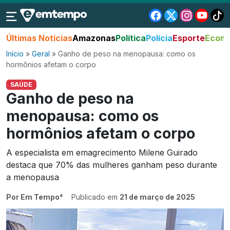
Últimas Notícias
Amazonas
Política
Polícia
Esporte
Econo
Início
»
Geral
»
Ganho de peso na menopausa: como os
hormônios afetam o corpo
SAÚDE
Ganho de peso na
menopausa: como os
hormônios afetam o corpo
A especialista em emagrecimento Milene Guirado
destaca que 70% das mulheres ganham peso durante
a menopausa
Por Em Tempo*
Publicado em
21 de março de 2025