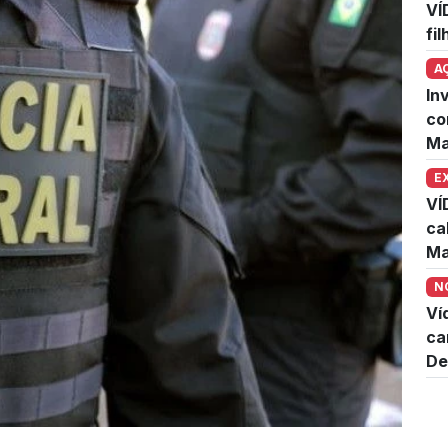
VÍ
fi
A
In
co
Ma
E
VÍ
ca
Ma
N
Ví
ca
De