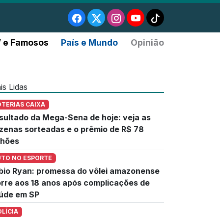
 e Famosos
País e Mundo
Opinião
is Lidas
OTERIAS CAIXA
sultado da Mega-Sena de hoje: veja as
zenas sorteadas e o prêmio de R$ 78
lhões
UTO NO ESPORTE
bio Ryan: promessa do vôlei amazonense
rre aos 18 anos após complicações de
úde em SP
OLÍCIA