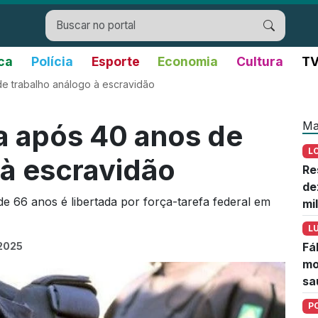
ica
Polícia
Esporte
Economia
Cultura
TV
de trabalho análogo à escravidão
Ma
a após 40 anos de
L
 à escravidão
Re
de
e 66 anos é libertada por força-tarefa federal em
mi
L
 2025
Fá
mo
sa
P