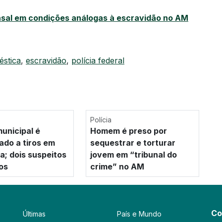
sal em condições análogas à escravidão no AM
stica
,
escravidão
,
polícia federal
Polícia
unicipal é
Homem é preso por
ado a tiros em
sequestrar e torturar
a; dois suspeitos
jovem em “tribunal do
os
crime” no AM
Co
Últimas
País e Mundo