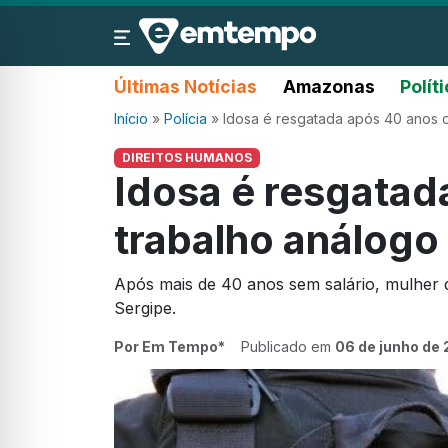
Últimas Notícias
Amazonas
Polít
Início
»
Polícia
»
Idosa é resgatada após 40 anos 
DIREITOS HUMANOS
Idosa é resgatad
trabalho análogo
Após mais de 40 anos sem salário, mulher d
Sergipe.
Por Em Tempo*
Publicado em
06 de junho de