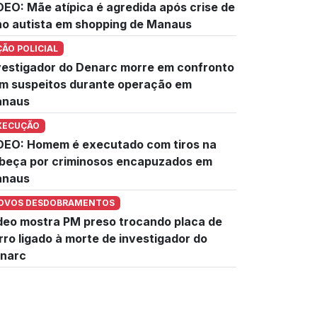
DEO: Mãe atípica é agredida após crise de
lho autista em shopping de Manaus
ÇÃO POLICIAL
vestigador do Denarc morre em confronto
m suspeitos durante operação em
naus
XECUÇÃO
DEO: Homem é executado com tiros na
beça por criminosos encapuzados em
naus
OVOS DESDOBRAMENTOS
deo mostra PM preso trocando placa de
rro ligado à morte de investigador do
narc