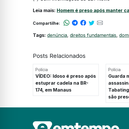
Leia mais:
Homem é preso após manter ca
Compartilhe:
Tags:
denúncia
,
direitos fundamentais
,
domé
Posts Relacionados
Polícia
Polícia
VÍDEO: Idoso é preso após
Guarda m
estuprar cadela na BR-
assassin
174, em Manaus
Tabating
são pres