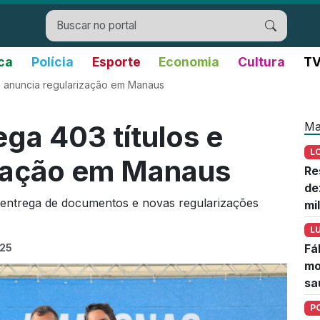
ica
Polícia
Esporte
Economia
Cultura
TV
 e anuncia regularização em Manaus
Ma
ga 403 títulos e
L
ização em Manaus
Re
de
ntrega de documentos e novas regularizações
mi
L
025
Fá
mo
sa
P