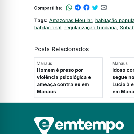
Compartilhe:
Tags:
Amazonas Meu lar
,
habitação popula
habitacional
,
regularização fundiária
,
Suha
Posts Relacionados
Manaus
Manaus
Homem é preso por
Idoso co
violência psicológica e
segue no
ameaça contra ex em
Lúcio à e
Manaus
em Mana