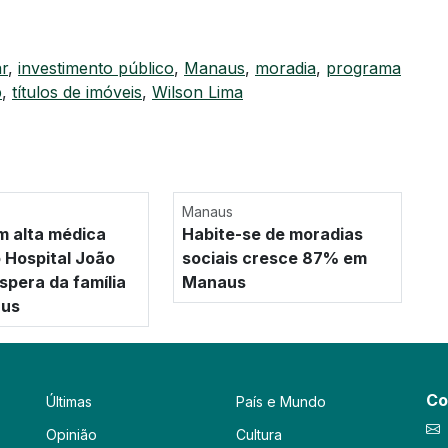
r
,
investimento público
,
Manaus
,
moradia
,
programa
b
,
títulos de imóveis
,
Wilson Lima
Manaus
m alta médica
Habite-se de moradias
 Hospital João
sociais cresce 87% em
spera da família
Manaus
us
Co
Últimas
País e Mundo
Opinião
Cultura