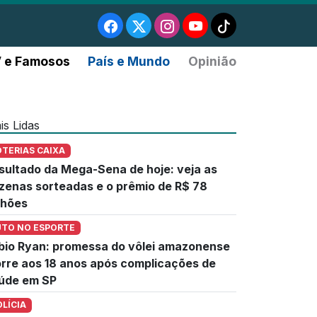
 e Famosos
País e Mundo
Opinião
is Lidas
OTERIAS CAIXA
sultado da Mega-Sena de hoje: veja as
zenas sorteadas e o prêmio de R$ 78
lhões
UTO NO ESPORTE
bio Ryan: promessa do vôlei amazonense
rre aos 18 anos após complicações de
úde em SP
OLÍCIA