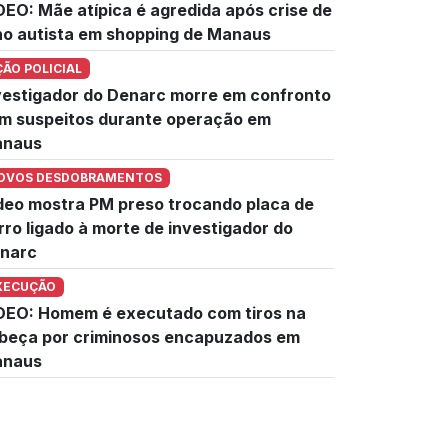
DEO: Mãe atípica é agredida após crise de
lho autista em shopping de Manaus
ÇÃO POLICIAL
vestigador do Denarc morre em confronto
m suspeitos durante operação em
naus
OVOS DESDOBRAMENTOS
deo mostra PM preso trocando placa de
rro ligado à morte de investigador do
narc
XECUÇÃO
DEO: Homem é executado com tiros na
beça por criminosos encapuzados em
naus