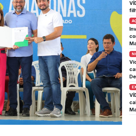
VÍ
fi
A
In
co
Ma
N
Ví
ca
De
E
VÍ
ca
Ma