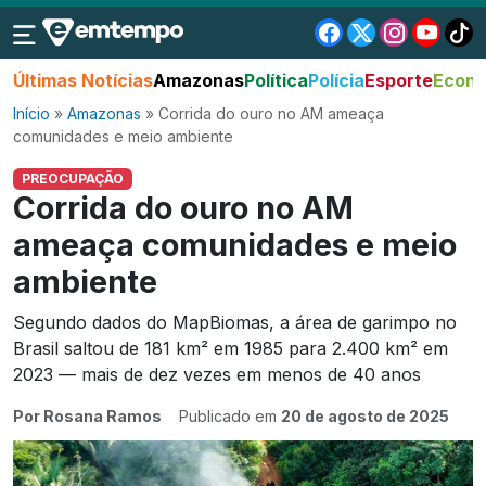
Últimas Notícias
Amazonas
Política
Polícia
Esporte
Econo
Início
»
Amazonas
»
Corrida do ouro no AM ameaça
comunidades e meio ambiente
PREOCUPAÇÃO
Corrida do ouro no AM
ameaça comunidades e meio
ambiente
Segundo dados do MapBiomas, a área de garimpo no
Brasil saltou de 181 km² em 1985 para 2.400 km² em
2023 — mais de dez vezes em menos de 40 anos
Por Rosana Ramos
Publicado em
20 de agosto de 2025