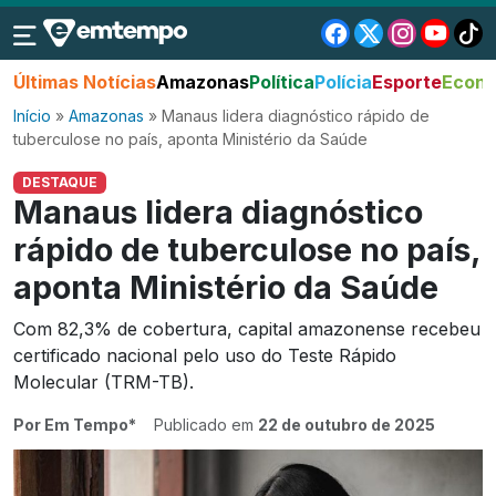
Últimas Notícias
Amazonas
Política
Polícia
Esporte
Econo
Início
»
Amazonas
»
Manaus lidera diagnóstico rápido de
tuberculose no país, aponta Ministério da Saúde
DESTAQUE
Manaus lidera diagnóstico
rápido de tuberculose no país,
aponta Ministério da Saúde
Com 82,3% de cobertura, capital amazonense recebeu
certificado nacional pelo uso do Teste Rápido
Molecular (TRM-TB).
Por Em Tempo*
Publicado em
22 de outubro de 2025