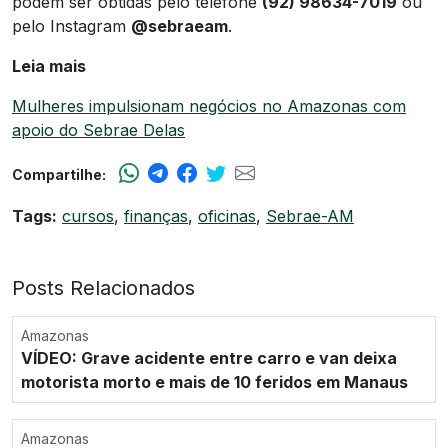
podem ser obtidas pelo telefone
(92) 98634-7019
ou
pelo Instagram
@sebraeam
.
Leia mais
Mulheres impulsionam negócios no Amazonas com
apoio do Sebrae Delas
Compartilhe:
Tags:
cursos
,
finanças
,
oficinas
,
Sebrae-AM
Posts Relacionados
Amazonas
VÍDEO: Grave acidente entre carro e van deixa
motorista morto e mais de 10 feridos em Manaus
Amazonas