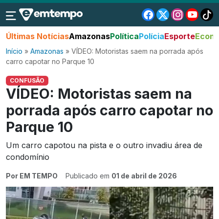
Últimas Notícias
Amazonas
Política
Polícia
Esporte
Econo
Início
»
Amazonas
»
VÍDEO: Motoristas saem na porrada após
carro capotar no Parque 10
CONFUSÃO
VÍDEO: Motoristas saem na
porrada após carro capotar no
Parque 10
Um carro capotou na pista e o outro invadiu área de
condomínio
Por EM TEMPO
Publicado em
01 de abril de 2026