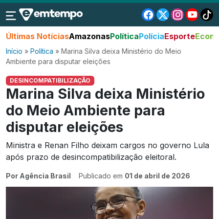
Últimas Notícias
Amazonas
Política
Polícia
Esporte
Econo
Início
»
Política
»
Marina Silva deixa Ministério do Meio
Ambiente para disputar eleições
DESINCOMPATIBILIZAÇÃO
Marina Silva deixa Ministério
do Meio Ambiente para
disputar eleições
Ministra e Renan Filho deixam cargos no governo Lula
após prazo de desincompatibilização eleitoral.
Por Agência Brasil
Publicado em
01 de abril de 2026