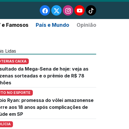
 e Famosos
País e Mundo
Opinião
is Lidas
OTERIAS CAIXA
sultado da Mega-Sena de hoje: veja as
zenas sorteadas e o prêmio de R$ 78
lhões
UTO NO ESPORTE
bio Ryan: promessa do vôlei amazonense
rre aos 18 anos após complicações de
úde em SP
OLÍCIA