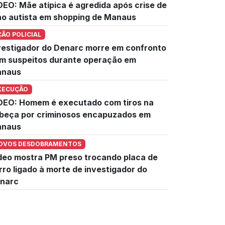
DEO: Mãe atípica é agredida após crise de
lho autista em shopping de Manaus
ÇÃO POLICIAL
vestigador do Denarc morre em confronto
m suspeitos durante operação em
naus
XECUÇÃO
DEO: Homem é executado com tiros na
beça por criminosos encapuzados em
naus
OVOS DESDOBRAMENTOS
deo mostra PM preso trocando placa de
rro ligado à morte de investigador do
narc