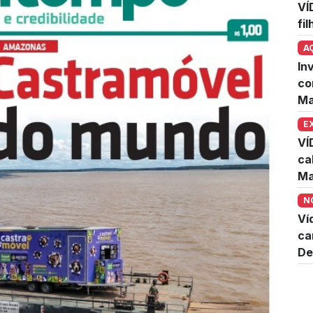
VÍ
fi
A
In
co
Ma
E
VÍ
ca
Ma
N
Ví
ca
De