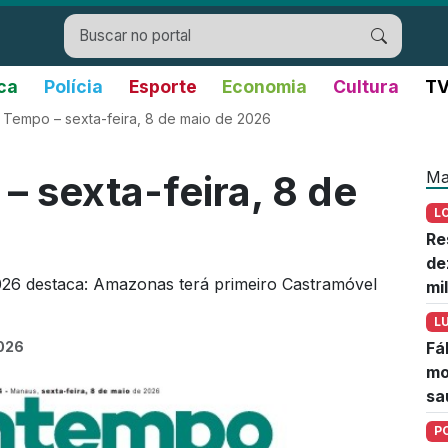
ica
Polícia
Esporte
Economia
Cultura
TV
 Tempo – sexta-feira, 8 de maio de 2026
Ma
– sexta-feira, 8 de
L
Re
de
026 destaca: Amazonas terá primeiro Castramóvel
mi
L
2026
Fá
mo
sa
P