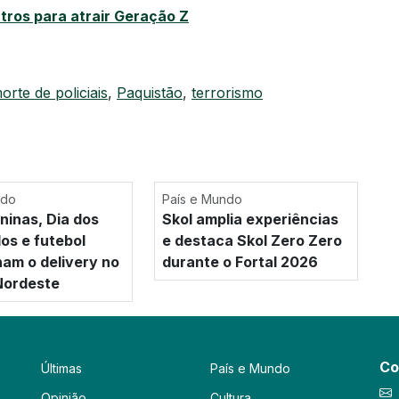
ros para atrair Geração Z
orte de policiais
,
Paquistão
,
terrorismo
ndo
País e Mundo
ninas, Dia dos
Skol amplia experiências
s e futebol
e destaca Skol Zero Zero
nam o delivery no
durante o Fortal 2026
Nordeste
Co
Últimas
País e Mundo
Opinião
Cultura