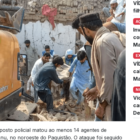
VÍ
fi
A
In
co
Ma
E
VÍ
ca
Ma
N
Ví
ca
De
sto policial matou ao menos 14 agentes de
nnu, no noroeste do Paquistão. O ataque foi seguido