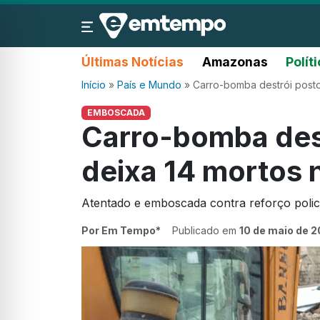
Últimas Notícias
Amazonas
Polít
Início
»
País e Mundo
»
Carro-bomba destrói posto 
EMBOSCADA
Carro-bomba dest
deixa 14 mortos 
Atentado e emboscada contra reforço poli
Por Em Tempo*
Publicado em
10 de maio de 