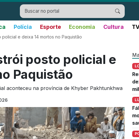
ica
Polícia
Esporte
Economia
Cultura
TV
policial e deixa 14 mortos no Paquistão
Ma
rói posto policial e
L
no Paquistão
Re
de
cial aconteceu na província de Khyber Pakhtunkhwa
mi
2026
L
Fá
mo
sa
P