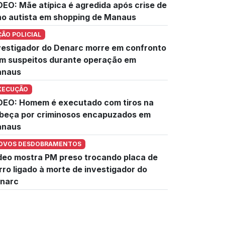
DEO: Mãe atípica é agredida após crise de
lho autista em shopping de Manaus
ÇÃO POLICIAL
vestigador do Denarc morre em confronto
m suspeitos durante operação em
naus
XECUÇÃO
DEO: Homem é executado com tiros na
beça por criminosos encapuzados em
naus
OVOS DESDOBRAMENTOS
deo mostra PM preso trocando placa de
rro ligado à morte de investigador do
narc