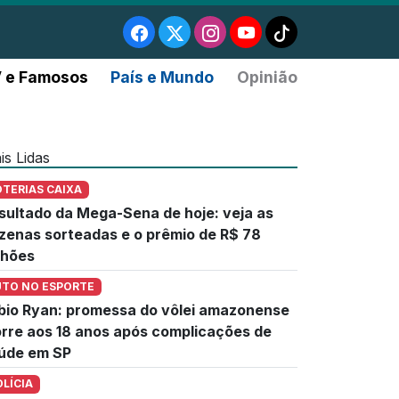
 e Famosos
País e Mundo
Opinião
is Lidas
OTERIAS CAIXA
sultado da Mega-Sena de hoje: veja as
zenas sorteadas e o prêmio de R$ 78
lhões
UTO NO ESPORTE
bio Ryan: promessa do vôlei amazonense
rre aos 18 anos após complicações de
úde em SP
OLÍCIA