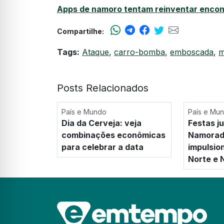
Apps de namoro tentam reinventar encont
Compartilhe:
Tags:
Ataque
,
carro-bomba
,
emboscada
,
m
Posts Relacionados
País e Mundo
País e Mu
Dia da Cerveja: veja
Festas ju
combinações econômicas
Namorado
para celebrar a data
impulsio
Norte e 