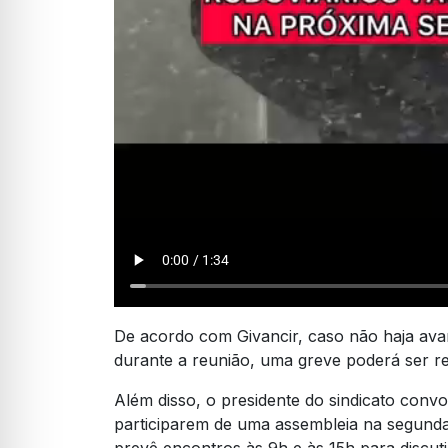
De acordo com Givancir, caso não haja ava
durante a reunião, uma greve poderá ser re
Além disso, o presidente do sindicato con
participarem de uma assembleia na segunda
prevê encontros às 9h e às 15h para discuti