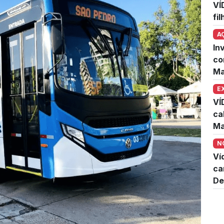
VÍ
fi
A
In
co
Ma
E
VÍ
ca
Ma
N
Ví
ca
De