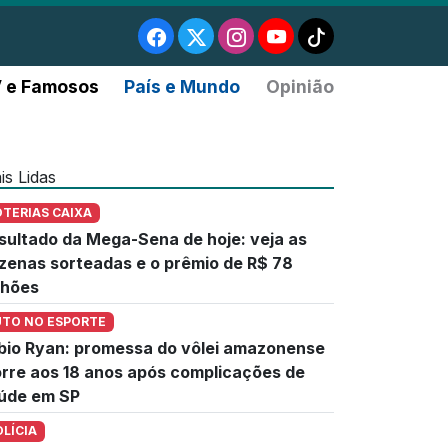
 e Famosos
País e Mundo
Opinião
is Lidas
OTERIAS CAIXA
sultado da Mega-Sena de hoje: veja as
zenas sorteadas e o prêmio de R$ 78
lhões
UTO NO ESPORTE
bio Ryan: promessa do vôlei amazonense
rre aos 18 anos após complicações de
úde em SP
OLÍCIA