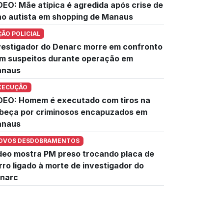
DEO: Mãe atípica é agredida após crise de
lho autista em shopping de Manaus
ÇÃO POLICIAL
vestigador do Denarc morre em confronto
m suspeitos durante operação em
naus
XECUÇÃO
DEO: Homem é executado com tiros na
beça por criminosos encapuzados em
naus
OVOS DESDOBRAMENTOS
deo mostra PM preso trocando placa de
rro ligado à morte de investigador do
narc