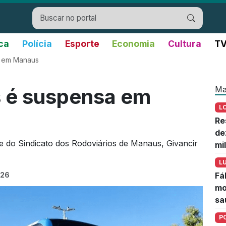
ica
Polícia
Esporte
Economia
Cultura
TV
a em Manaus
Ma
s é suspensa em
L
Re
de
e do Sindicato dos Rodoviários de Manaus, Givancir
mi
L
026
Fá
mo
sa
P