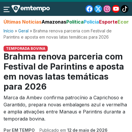
Últimas Notícias
Amazonas
Política
Polícia
Esporte
Econo
Início
»
Geral
»
Brahma renova parceria com Festival de
Parintins e aposta em novas latas temáticas para 2026
TEMPORADA BOVINA
Brahma renova parceria com
Festival de Parintins e aposta
em novas latas temáticas
para 2026
Marca da Ambev confirma patrocínio a Caprichoso e
Garantido, prepara novas embalagens azul e vermelha
e amplia ativações entre Manaus e Parintins durante a
temporada bovina.
Por EM TEMPO
Publicado em
12 de maio de 2026