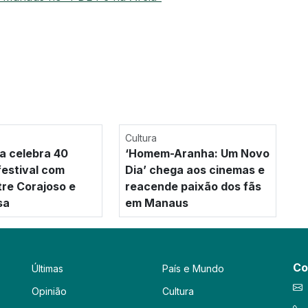
Cultura
a celebra 40
‘Homem-Aranha: Um Novo
festival com
Dia’ chega aos cinemas e
tre Corajoso e
reacende paixão dos fãs
sa
em Manaus
Co
Últimas
País e Mundo
Opinião
Cultura