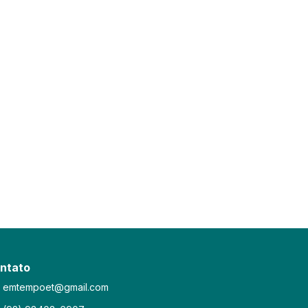
ntato
emtempoet@gmail.com