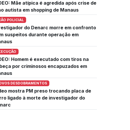
DEO: Mãe atípica é agredida após crise de
lho autista em shopping de Manaus
ÇÃO POLICIAL
vestigador do Denarc morre em confronto
m suspeitos durante operação em
naus
XECUÇÃO
DEO: Homem é executado com tiros na
beça por criminosos encapuzados em
naus
OVOS DESDOBRAMENTOS
deo mostra PM preso trocando placa de
rro ligado à morte de investigador do
narc