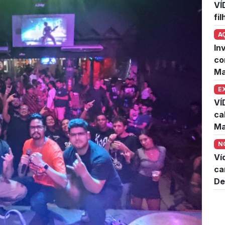
VÍ
fi
A
In
co
Ma
E
VÍ
ca
Ma
N
Ví
ca
De