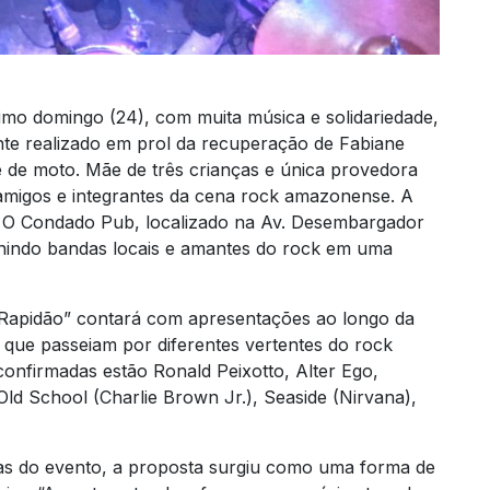
imo domingo (24), com muita música e solidariedade,
nte realizado em prol da recuperação de Fabiane
e de moto. Mãe de três crianças e única provedora
, amigos e integrantes da cena rock amazonense. A
o O Condado Pub, localizado na Av. Desembargador
nindo bandas locais e amantes do rock em uma
 Rapidão” contará com apresentações ao longo da
os que passeiam por diferentes vertentes do rock
 confirmadas estão Ronald Peixotto, Alter Ego,
d School (Charlie Brown Jr.), Seaside (Nirvana),
s do evento, a proposta surgiu como uma forma de