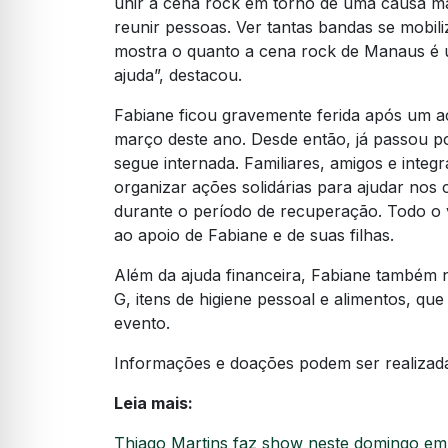
unir a cena rock em torno de uma causa ma
reunir pessoas. Ver tantas bandas se mobi
mostra o quanto a cena rock de Manaus é u
ajuda”, destacou.
Fabiane ficou gravemente ferida após um ac
março deste ano. Desde então, já passou po
segue internada. Familiares, amigos e int
organizar ações solidárias para ajudar nos 
durante o período de recuperação. Todo o 
ao apoio de Fabiane e de suas filhas.
Além da ajuda financeira, Fabiane também n
G, itens de higiene pessoal e alimentos, q
evento.
Informações e doações podem ser realizad
Leia mais:
Thiago Martins faz show neste domingo e