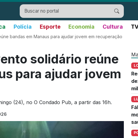
ica
Polícia
Esporte
Economia
Cultura
TV
 reúne bandas em Manaus para ajudar jovem em recuperação
Ma
ento solidário reúne
L
s para ajudar jovem
Re
de
mi
L
ngo (24), no O Condado Pub, a partir das 16h.
Fá
026
mo
sa
P