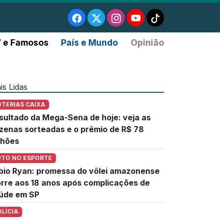
 e Famosos
País e Mundo
Opinião
is Lidas
OTERIAS CAIXA
sultado da Mega-Sena de hoje: veja as
zenas sorteadas e o prêmio de R$ 78
lhões
UTO NO ESPORTE
bio Ryan: promessa do vôlei amazonense
rre aos 18 anos após complicações de
úde em SP
OLÍCIA