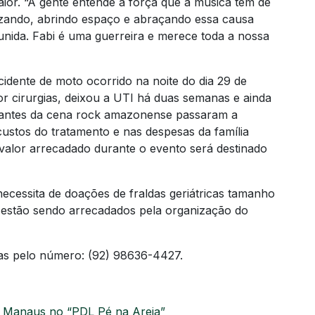
ior. “A gente entende a força que a música tem de
lizando, abrindo espaço e abraçando essa causa
nida. Fabi é uma guerreira e merece toda a nossa
idente de moto ocorrido na noite do dia 29 de
r cirurgias, deixou a UTI há duas semanas e ainda
egrantes da cena rock amazonense passaram a
custos do tratamento e nas despesas da família
valor arrecadado durante o evento será destinado
ecessita de doações de fraldas geriátricas tamanho
ue estão sendo arrecadados pela organização do
as pelo número: (92) 98636-4427.
m Manaus no “PDL Pé na Areia”