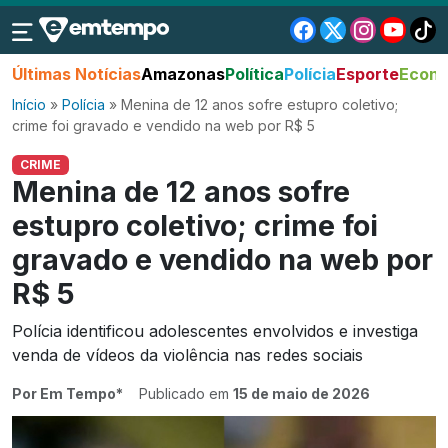
Últimas Notícias
Amazonas
Política
Polícia
Esporte
Econo
Início
»
Polícia
»
Menina de 12 anos sofre estupro coletivo;
crime foi gravado e vendido na web por R$ 5
CRIME
Menina de 12 anos sofre
estupro coletivo; crime foi
gravado e vendido na web por
R$ 5
Polícia identificou adolescentes envolvidos e investiga
venda de vídeos da violência nas redes sociais
Por Em Tempo*
Publicado em
15 de maio de 2026