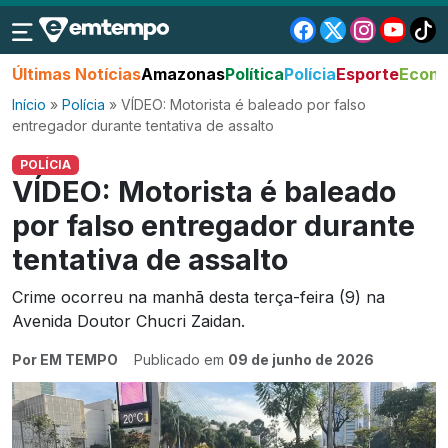
Últimas Notícias
Amazonas
Política
Polícia
Esporte
Econo
Início
»
Polícia
»
VÍDEO: Motorista é baleado por falso
entregador durante tentativa de assalto
POLÍCIA
VÍDEO: Motorista é baleado
por falso entregador durante
tentativa de assalto
Crime ocorreu na manhã desta terça-feira (9) na
Avenida Doutor Chucri Zaidan.
Por EM TEMPO
Publicado em
09 de junho de 2026