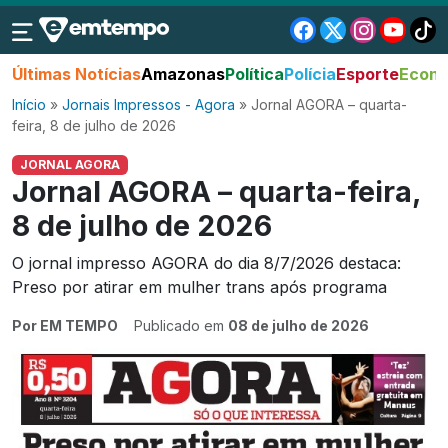
Últimas Notícias
Amazonas
Política
Polícia
Esporte
Econo
Início
»
Jornais Impressos - Agora
»
Jornal AGORA – quarta-
feira, 8 de julho de 2026
JORNAL AGORA
Jornal AGORA – quarta-feira,
8 de julho de 2026
O jornal impresso AGORA do dia 8/7/2026 destaca:
Preso por atirar em mulher trans após programa
Por EM TEMPO
Publicado em
08 de julho de 2026