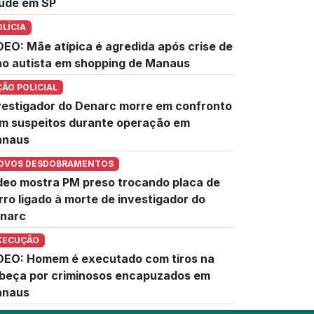
úde em SP
OLÍCIA
DEO: Mãe atípica é agredida após crise de
lho autista em shopping de Manaus
ÇÃO POLICIAL
vestigador do Denarc morre em confronto
m suspeitos durante operação em
naus
OVOS DESDOBRAMENTOS
deo mostra PM preso trocando placa de
rro ligado à morte de investigador do
narc
XECUÇÃO
DEO: Homem é executado com tiros na
beça por criminosos encapuzados em
naus