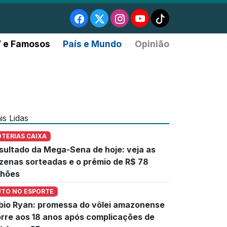
 e Famosos
País e Mundo
Opinião
is Lidas
OTERIAS CAIXA
sultado da Mega-Sena de hoje: veja as
zenas sorteadas e o prêmio de R$ 78
lhões
UTO NO ESPORTE
bio Ryan: promessa do vôlei amazonense
rre aos 18 anos após complicações de