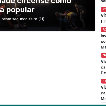
idade circense como
sa
a popular
P
VÍ
 nesta segunda-feira (11)
fi
A
In
co
Ma
N
Ví
ca
De
E
VÍ
ca
Ma