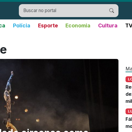
ica
Polícia
Esporte
Economia
Cultura
TV
se
Ma
L
Re
de
mi
L
Fá
mo