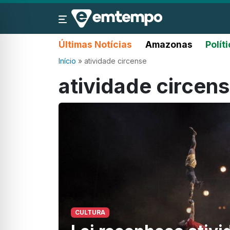
Últimas Notícias
Amazonas
Polít
Início
»
atividade circense
atividade circen
CULTURA