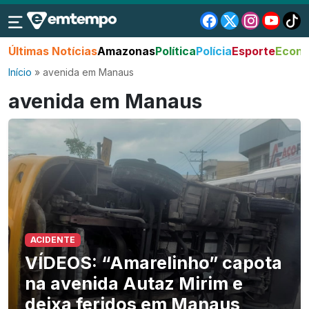
Últimas Notícias
Amazonas
Política
Polícia
Esporte
Econo
Início
»
avenida em Manaus
avenida em Manaus
ACIDENTE
VÍDEOS: “Amarelinho” capota
na avenida Autaz Mirim e
deixa feridos em Manaus