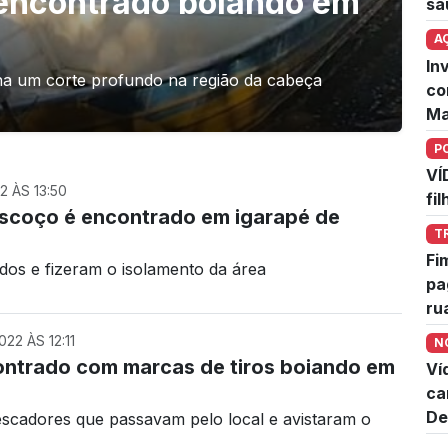
encontrado boiando em
sa
A
In
inha um corte profundo na região da cabeça
co
Ma
P
VÍ
 ÀS 13:50
fi
scoço é encontrado em igarapé de
T
Fi
nados e fizeram o isolamento da área
pa
ru
2 ÀS 12:11
N
ntrado com marcas de tiros boiando em
Ví
ca
De
scadores que passavam pelo local e avistaram o