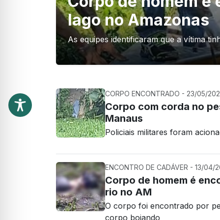
Corpo de homem é 
lago no Amazonas
As equipes identificaram que a vítima t
CORPO ENCONTRADO - 23/05/2022
Corpo com corda no pe
Manaus
Policiais militares foram acio
ENCONTRO DE CADÁVER - 13/04/202
Corpo de homem é enco
rio no AM
O corpo foi encontrado por pe
corpo boiando