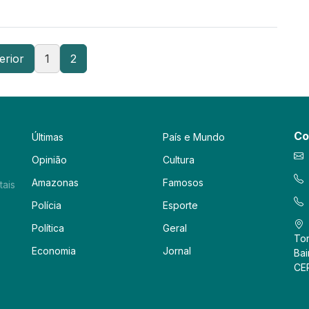
erior
1
2
Co
Últimas
País e Mundo
Opinião
Cultura
Amazonas
Famosos
tais
Polícia
Esporte
Política
Geral
Tor
Economia
Jornal
Bai
CE