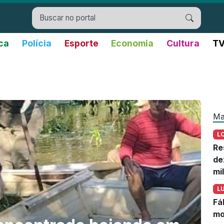
ica
Polícia
Esporte
Economia
Cultura
TV
Ma
L
Re
de
mi
L
Fá
mo