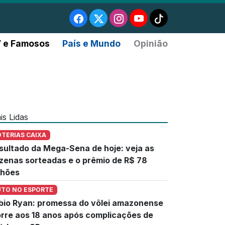
 e Famosos
País e Mundo
Opinião
is Lidas
OTERIAS CAIXA
sultado da Mega-Sena de hoje: veja as
zenas sorteadas e o prêmio de R$ 78
lhões
UTO NO ESPORTE
bio Ryan: promessa do vôlei amazonense
rre aos 18 anos após complicações de