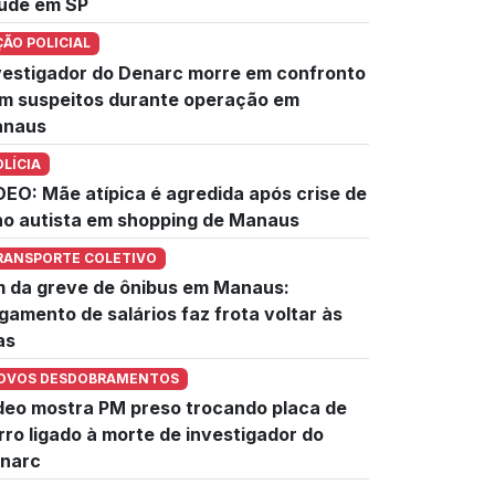
úde em SP
ÇÃO POLICIAL
vestigador do Denarc morre em confronto
m suspeitos durante operação em
naus
OLÍCIA
DEO: Mãe atípica é agredida após crise de
lho autista em shopping de Manaus
RANSPORTE COLETIVO
m da greve de ônibus em Manaus:
gamento de salários faz frota voltar às
as
OVOS DESDOBRAMENTOS
deo mostra PM preso trocando placa de
rro ligado à morte de investigador do
narc