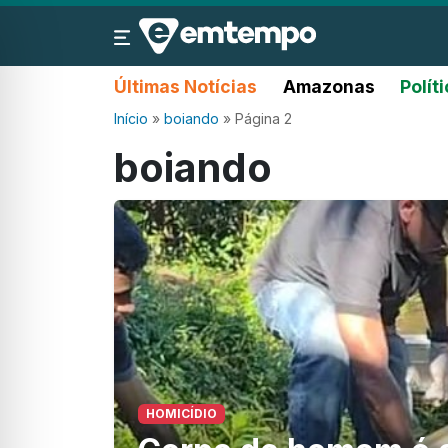
Últimas Notícias
Amazonas
Polít
Início
»
boiando
»
Página 2
boiando
HOMICÍDIO