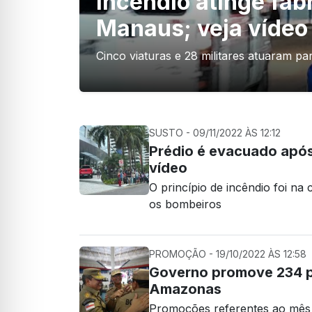
Incêndio atinge fáb
Manaus; veja vídeo
Cinco viaturas e 28 militares atuaram p
SUSTO - 09/11/2022 ÀS 12:12
Prédio é evacuado após
vídeo
O princípio de incêndio foi na
os bombeiros
PROMOÇÃO - 19/10/2022 ÀS 12:58
Governo promove 234 po
Amazonas
Promoções referentes ao mês d