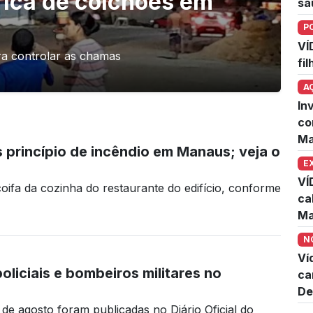
rica de colchões em
sa
P
VÍ
ara controlar as chamas
fi
A
In
co
Ma
 princípio de incêndio em Manaus; veja o
E
VÍ
 coifa da cozinha do restaurante do edifício, conforme
ca
Ma
N
Ví
liciais e bombeiros militares no
ca
De
e agosto foram publicadas no Diário Oficial do