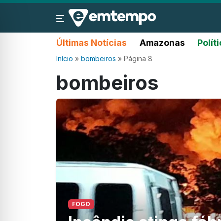
Últimas Notícias
Amazonas
Polít
Início
»
bombeiros
»
Página 8
bombeiros
FOGO