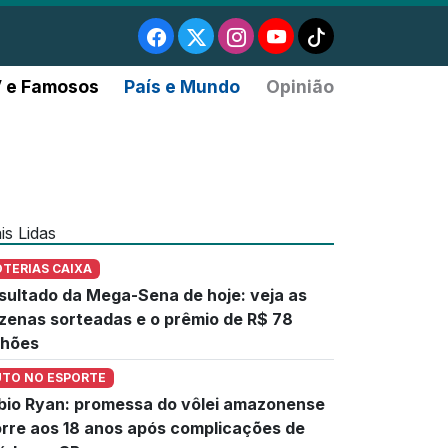
 e Famosos
País e Mundo
Opinião
is Lidas
OTERIAS CAIXA
sultado da Mega-Sena de hoje: veja as
zenas sorteadas e o prêmio de R$ 78
lhões
UTO NO ESPORTE
bio Ryan: promessa do vôlei amazonense
rre aos 18 anos após complicações de