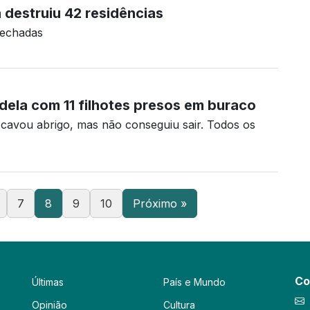
á destruiu 42 residências
fechadas
ela com 11 filhotes presos em buraco
 cavou abrigo, mas não conseguiu sair. Todos os
7
8
9
10
Próximo »
Co
Últimas
País e Mundo
Opinião
Cultura