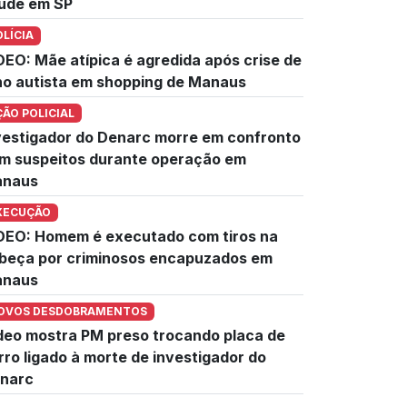
úde em SP
OLÍCIA
DEO: Mãe atípica é agredida após crise de
lho autista em shopping de Manaus
ÇÃO POLICIAL
vestigador do Denarc morre em confronto
m suspeitos durante operação em
naus
XECUÇÃO
DEO: Homem é executado com tiros na
beça por criminosos encapuzados em
naus
OVOS DESDOBRAMENTOS
deo mostra PM preso trocando placa de
rro ligado à morte de investigador do
narc