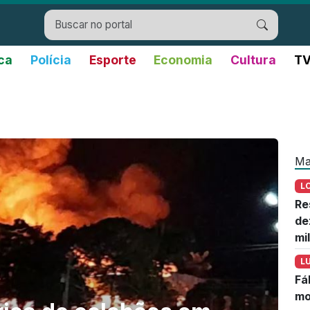
ica
Polícia
Esporte
Economia
Cultura
TV
Ma
L
Re
de
mi
L
Fá
mo