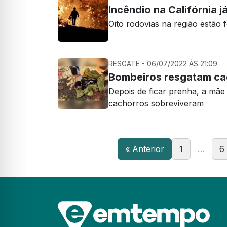
Incêndio na Califórnia j
Oito rodovias na região estão 
RESGATE - 06/07/2022 ÀS 21:09
Bombeiros resgatam cad
Depois de ficar prenha, a mãe
cachorros sobreviveram
« Anterior
1
…
6