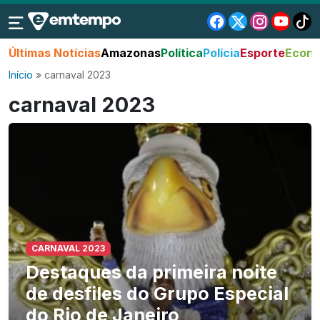
Últimas Notícias
Amazonas
Política
Polícia
Esporte
Econo
Início
»
carnaval 2023
carnaval 2023
CARNAVAL 2023
Destaques da primeira noite
de desfiles do Grupo Especial
do Rio de Janeiro